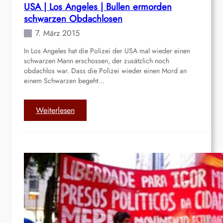
t
USA | Los Angeles | Bullen ermorden
h
s
schwarzen Obdachlosen
e
c
7. März 2015
n
h
l
l
In Los Angeles hat die Polizei der USA mal wieder einen
a
schwarzen Mann erschossen, der zusätzlich noch
a
n
obdachlos war. Dass die Polizei wieder einen Mord an
n
d
einem Schwarzen begeht…
d
|
i
A
n
:
Weiterlesen
t
S
U
h
y
S
e
r
A
n
i
|
|
e
L
K
n
o
ä
s
m
A
p
n
f