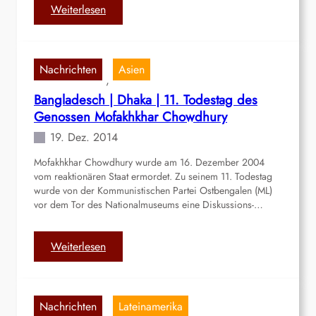
e
:
Weiterlesen
n
P
e
r
Nachrichten
Asien
u
, 
|
Bangladesch | Dhaka | 11. Todestag des
L
Genossen Mofakhkhar Chowdhury
i
19. Dez. 2014
m
a
Mofakhkhar Chowdhury wurde am 16. Dezember 2004
|
vom reaktionären Staat ermordet. Zu seinem 11. Todestag
M
wurde von der Kommunistischen Partei Ostbengalen (ML)
a
vor dem Tor des Nationalmuseums eine Diskussions-…
s
s
:
Weiterlesen
e
B
n
a
d
n
e
Nachrichten
Lateinamerika
g