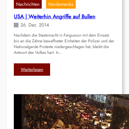
a
Nachrichten
Nordamerika
r
, 
n
d
USA | Weiterhin Angriffe auf Bullen
d
e
s
26. Dez. 2014
u
t
t
Nachdem die Staatsmacht in Fergusson mit dem Einsatz
i
s
bis an die Zähne bewaffneter Einheiten der Polizei und der
f
c
Nationalgarde Proteste niedergeschlagen hat, bleibt die
t
h
Antwort des Volkes hart. In…
u
e
n
r
g
:
Weiterlesen
B
a
U
o
n
S
t
R
A
s
e
|
c
g
W
h
i
e
a
e
i
f
r
t
t
u
e