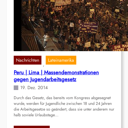
n
r
g
h
s
i
g
n
e
A
b
n
ä
g
u
r
d
i
Nachrichten
Lateinamerika
, 
e
f
Peru | Lima | Massendemonstrationen
n
f
gegen Jugendarbeitsgesetz
e
a
19. Dez. 2014
u
Durch das Gesetz, das bereits vom Kongress abgesegnet
f
wurde, werden für Jugendliche zwischen 18 und 24 Jahren
B
die Arbeitsgesetze so geändert, dass sie unter anderem nur
u
halb soviele Urlaubstage…
l
l