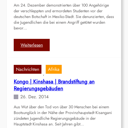
Am 24. Dezember demonstrierten über 100 Angehörige
der verschleppten und ermordeten Studenten vor der
deutschen Botschaft in Mexiko-Stadt. Sie denunzierten, dass
die Jugendlichen die bei einem Angriff getötet wurden
bevor…
:
Weiterlesen
M
e
x
Nachrichten
Afrika
i
, 
k
Kongo | Kinshasa | Brandstiftung an
o
Regierungsgebäuden
|
26. Dez. 2014
M
e
Aus Wut über den Tod von über 30 Menschen bei einem
x
Bootsunglück in der Nähe der Provinzhaupstadt Kisangani
i
zündeten Jugendliche Regierungsgebäude in der
k
Hauptstadt Kinshasa an. Seit Jahren gibt…