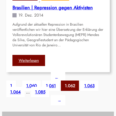
m
, 
l
o
Brasilien | Repression gegen Aktivisten
a
n
19. Dez. 2014
d
s
e
t
Aufgrund der aktuellen Repression in Brasilien
s
veröffentlichen wir hier eine Übersetzung der Erklärung der
r
c
Volksrevolutionären Studentenbewegung (MEPR) Mendes
a
h
da Silva, Geografiestudent an der Pädagogischen
t
Universität von Rio de Janeiro…
|
i
D
o
h
n
:
Weiterlesen
a
e
B
k
n
r
a
←
g
a
|
e
s
1
…
1.060
1.061
1.062
1.063
1
g
i
1.064
…
1.085
1
e
l
.
→
n
i
T
J
e
o
u
n