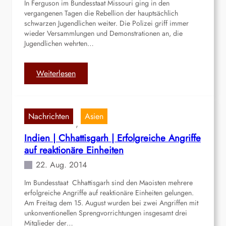
In Ferguson im Bundesstaat Missouri ging in den
s
s
vergangenen Tagen die Rebellion der hauptsächlich
v
k
schwarzen Jugendlichen weiter. Die Polizei griff immer
o
wieder Versammlungen und Demonstrationen an, die
o
n
Jugendlichen wehrten…
n
M
z
i
e
:
Weiterlesen
n
r
U
e
n
S
n
s
A
a
E
Nachrichten
Asien
|
r
, 
l
F
b
Indien | Chhattisgarh | Erfolgreiche Angriffe
b
e
e
auf reaktionäre Einheiten
i
r
i
t
22. Aug. 2014
g
t
u
e
Im Bundesstaat Chhattisgarh sind den Maoisten mehrere
s
r
erfolgreiche Angriffe auf reaktionäre Einheiten gelungen.
o
n
Am Freitag dem 15. August wurden bei zwei Angriffen mit
n
unkonventionellen Sprengvorrichtungen insgesamt drei
Mitglieder der…
|