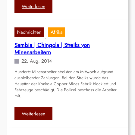
:
Weiterlesen
E
n
g
Nachrichten
Afrika
l
, 
a
Sambia | Chingola | Streiks von
n
Minenarbeitern
d
22. Aug. 2014
|
B
Hunderte Minenarbeiter streikten am Mittwoch aufgrund
i
ausbleibender Zahlungen. Bei den Streiks wurde das
r
Haupttor der Konkola Copper Mines Fabrik blockiert und
m
Fahrzeuge beschädigt. Die Polizei beschoss die Arbeiter
mit…
i
n
g
:
Weiterlesen
h
S
a
a
m
m