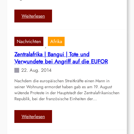
D
i
:
Weiterlesen
e
I
R
n
e
d
b
Nachrichten
Afrika
i
, 
e
e
Zentralafrika | Bangui | Tote und
l
n
l
Verwundete bei Angriff auf die EUFOR
|
i
22. Aug. 2014
C
o
h
Nachdem die europäischen Streitkräfte einen Mann in
n
h
seiner Wohnung ermordet haben gab es am 19. August
g
a
wütende Proteste in der Hauptstadt der Zentralafrikanischen
e
t
Republik, bei der französische Einheiten der…
h
t
t
i
w
:
Weiterlesen
s
e
Z
g
i
e
a