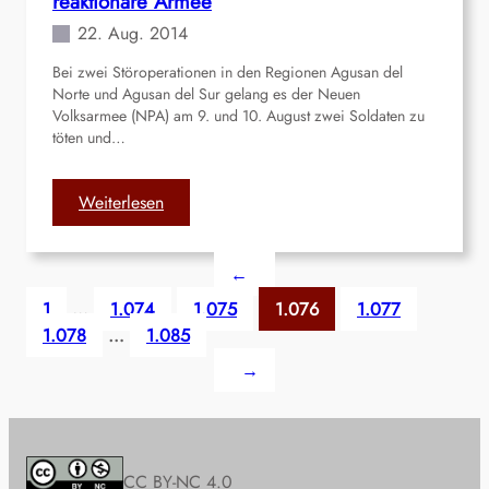
reaktionäre Armee
i
o
22. Aug. 2014
f
t
f
Bei zwei Störoperationen in den Regionen Agusan del
e
e
Norte und Agusan del Sur gelang es der Neuen
u
a
Volksarmee (NPA) am 9. und 10. August zwei Soldaten zu
n
u
töten und…
d
f
V
r
e
:
Weiterlesen
e
r
P
a
w
h
k
←
u
i
t
n
l
1
…
1.074
1.075
1.076
1.077
i
d
i
1.078
…
1.085
o
e
p
n
→
t
p
ä
e
i
r
b
n
e
e
e
E
i
n
CC BY-NC 4.0
i