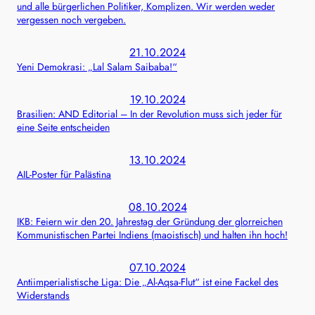
und alle bürgerlichen Politiker, Komplizen. Wir werden weder
vergessen noch vergeben.
21.10.2024
Yeni Demokrasi: „Lal Salam Saibaba!“
19.10.2024
Brasilien: AND Editorial – In der Revolution muss sich jeder für
eine Seite entscheiden
13.10.2024
AIL-Poster für Palästina
08.10.2024
IKB: Feiern wir den 20. Jahrestag der Gründung der glorreichen
Kommunistischen Partei Indiens (maoistisch) und halten ihn hoch!
07.10.2024
Antiimperialistische Liga: Die „Al-Aqsa-Flut“ ist eine Fackel des
Widerstands