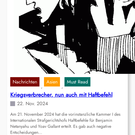
Nachrichten
Asien
Must Read
, 
, 
Kriegsverbrecher, nun auch mit Haftbefehl
22. Nov. 2024
Am 21. November 2024 hat die vorinstanzliche Kammer I des
Internationalen Strafgerichtshofs Haftbefehle für Benjamin
Netanyahu und Yoav Gallant erteilt. Es gab auch negative
Entscheidungen…