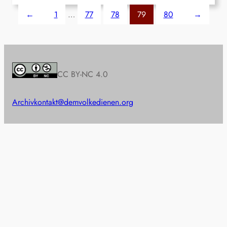
←
1
…
77
78
79
80
→
CC BY-NC 4.0
Archiv
kontakt@demvolkedienen.org