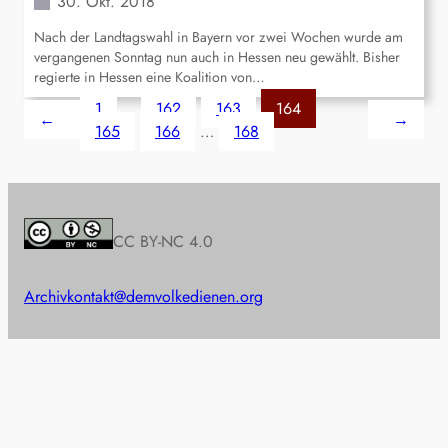
30. Okt. 2018
Nach der Landtagswahl in Bayern vor zwei Wochen wurde am
vergangenen Sonntag nun auch in Hessen neu gewählt. Bisher
regierte in Hessen eine Koalition von…
1
…
162
163
164
←
→
165
166
…
168
CC BY-NC 4.0
Archiv
kontakt@demvolkedienen.org