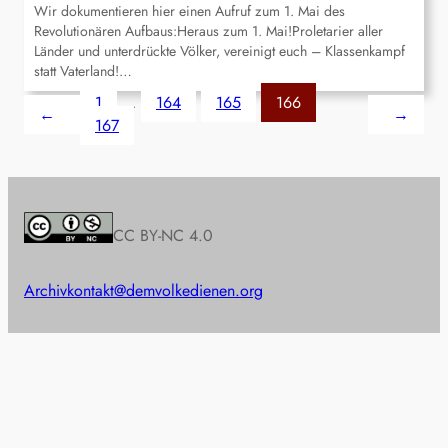
Wir dokumentieren hier einen Aufruf zum 1. Mai des
Revolutionären Aufbaus:Heraus zum 1. Mai!Proletarier aller
Länder und unterdrückte Völker, vereinigt euch – Klassenkampf
statt Vaterland!…
1
…
164
165
166
←
→
167
CC BY-NC 4.0
Archiv
kontakt@demvolkedienen.org