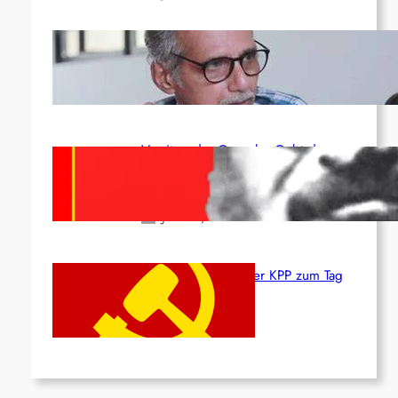
Indien: „Die Politik der Kapitulation“
von K. Murali (Ajith)
Juli 1, 2026
Vorsitzender Gonzalo: Gebt das
Leben für die Partei und die
Revolution!
Juni 19, 2026
Beschluss des ZK der KPP zum Tag
des Heldentums
Juni 19, 2026