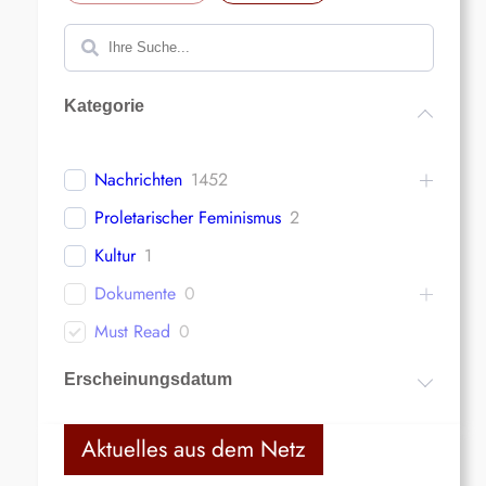
S
u
c
Kategorie
h
e
n
Nachrichten
1452
Proletarischer Feminismus
2
Kultur
1
Dokumente
0
Must Read
0
Erscheinungsdatum
Aktuelles aus dem Netz