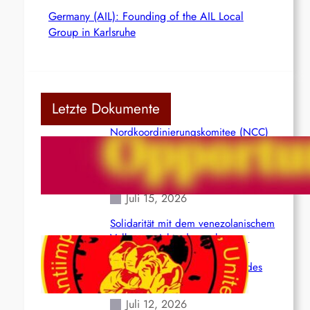
Germany (AIL): Founding of the AIL Local
Group in Karlsruhe
Letzte Dokumente
Nordkoordinierungskomitee (NCC)
der Kommunistischen Partei Indiens
(Maoistisch): Postmoderner
Opportunismus
Juli 15, 2026
Solidarität mit dem venezolanischem
Volk angesichts der verlorenen
Leben und der katastrophalen
Situation durch die Erdbeben des
24. Juni!
Juli 12, 2026