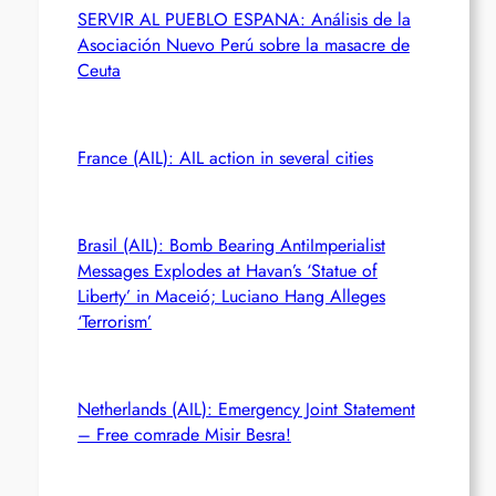
SERVIR AL PUEBLO ESPANA: Análisis de la
Asociación Nuevo Perú sobre la masacre de
Ceuta
France (AIL): AIL action in several cities
Brasil (AIL): Bomb Bearing AntiImperialist
Messages Explodes at Havan’s ‘Statue of
Liberty’ in Maceió; Luciano Hang Alleges
‘Terrorism’
Netherlands (AIL): Emergency Joint Statement
– Free comrade Misir Besra!