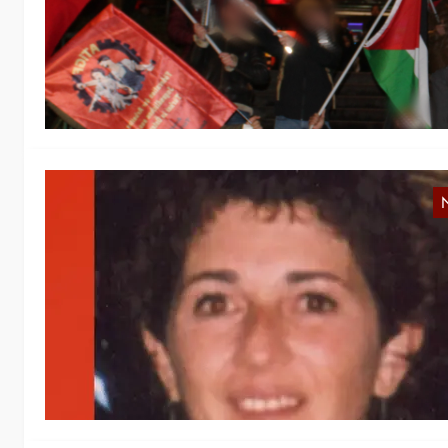
Wi
Kr
Fe
S
B
Di
Le
Se