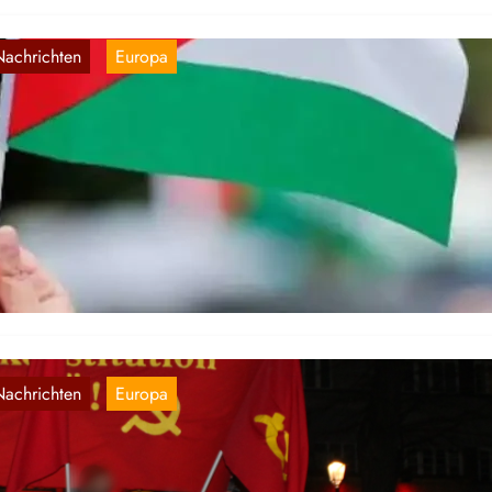
Nachrichten
Europa
, 
orwegen: Palästinasolidarische
emonstranten erhalten unverhältnismäßige
eldstrafen
26. Feb. 2026
r veröffentlichen hiermit eine inoffizielle Übersetzung eines Artikels
d Herald. Tjen Folket Media berichtet, dass bei den Folgen der
monstration gegen das Fußballspiel zwischen…
Nachrichten
Europa
, 
sterreich: Kraftvolle Demonstration in Wien 
edenken an die Februarkämpfe 1934