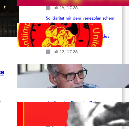
Juli 15, 2026
:
Solidarität mit dem venezolanischem
 12.
Volk angesichts der verlorenen
Leben und der katastrophalen
Situation durch die Erdbeben des
24. Juni!
Juli 12, 2026
Indien: „Die Politik der Kapitulation“
se
von K. Murali (Ajith)
Juli 1, 2026
s
Vorsitzender Gonzalo: Gebt das
t
Leben für die Partei und die
Revolution!
Juni 19, 2026