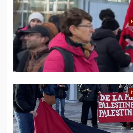
G
R
w
a