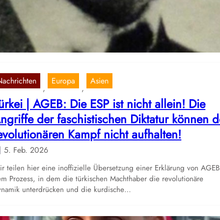
r teilen hier einen Artikel der Roten Fahne, Österreich: Der
chstehende Text gibt einen kurzen Bericht über die Biographie Geo
issels (28.03.1899-15.02.1934). Georg Weissel stammte…
Nachrichten
Europa
Asien
, 
, 
ürkei | AGEB: Die ESP ist nicht allein! Die
ngriffe der faschistischen Diktatur können 
evolutionären Kampf nicht aufhalten!
5. Feb. 2026
r teilen hier eine inoffizielle Übersetzung einer Erklärung von AGEB
m Prozess, in dem die türkischen Machthaber die revolutionäre
namik unterdrücken und die kurdische…