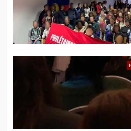
A
Wi
AI
40
N
V
Wi
vo
Ve