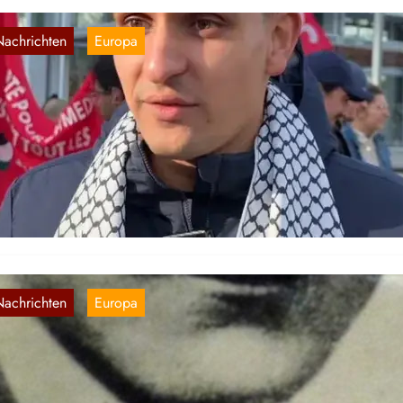
Nachrichten
Europa
, 
rankreich | La Cause du Peuple: Alex
erurteilt, bürgerliche Justiz nach Plan
14. Feb. 2026
ermit teilen wir eine inoffizielle Übersetzung eines von La Cause du
uple veröffentlichten Statements zur Verurteilung von Alex: Am 10.
bruar verkündete das Pariser Strafgericht…
Nachrichten
Europa
, 
sterreich | Rote Fahne: Georg Weissel – Ei
eld des Roten Februars
14. Feb. 2026