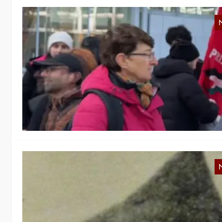
F
v
Hi
Pe
Fe
Ö
H