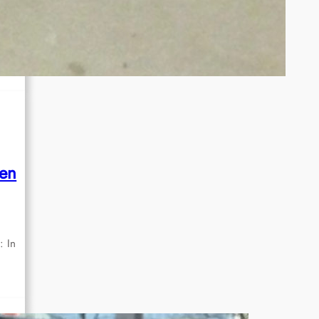
rg
den
: In