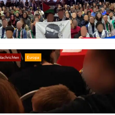
ntiimperialistischen Liga Frankreich
6. März 2026
r veröffentlichen hier eine inoffizielle Übersetzung einer Erklärung 
L Frankreich: Die Auftaktkonferenz der Antiimperialistischen Liga war
0 Teilnehmern ein voller Erfolg. Aufgrund des…
Nachrichten
Europa
, 
orwegen: Erfolgreiche antiimperialistische
eranstaltung im Februar
28. Feb. 2026
r veröffentlichen hiermit eine inoffizielle Übersetzung eines Berichts
n Kampkomiteen. Aktivisten vom Kampkomiteen nahmen an einer
ranstaltung im Februar in Oslo teil, bei der sich…