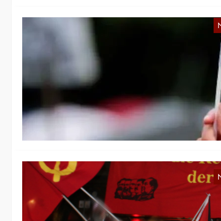
N
D
G
Wi
Re
De
Ö
G