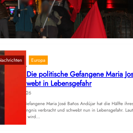
19. Feb. 2026
r teilen hier einen Artikel der Roten Fahne, Österreich: 12. Februar
aftvolle Demonstration zog durch Wohnviertel in Wien Am heurigen
bruar, dem 92. Jahrestag…
Nachrichten
Europa
, 
panien | Die politische Gefangene Maria Jo
años schwebt in Lebensgefahr
18. Feb. 2026
e politische Gefangene Maria José Baños Andújar hat die Hälfte ihre
bens im Gefängnis verbracht und schwebt nun in Lebensgefahr. Lau
rvir al Pueblo wird…