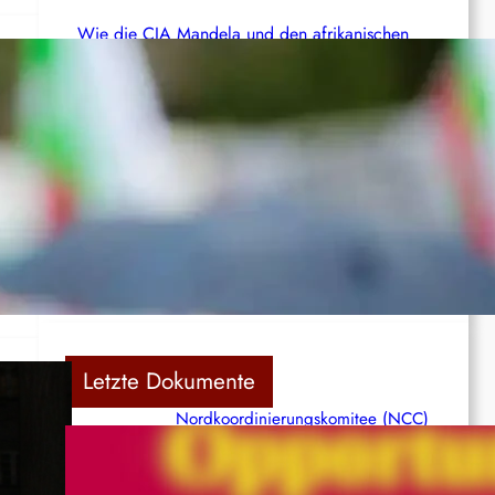
Wie die CIA Mandela und den afrikanischen
Befreiungskampf stoppen wollte
Aktualisierung der Stellungnahme der IRPWA
Neue israelische Gesetze im Jahr 2025: Die
 von
juristische Inszenierung hinter dem Völkermord.
Letzte Dokumente
Nordkoordinierungskomitee (NCC)
in
der Kommunistischen Partei Indiens
(Maoistisch): Postmoderner
Opportunismus