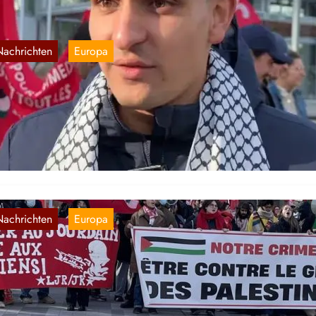
Nachrichten
Europa
, 
enosse Alex im Interview mit Al Jazeera
27. Jan. 2026
Nachrichten
Europa
, 
ückblick auf den Prozess gegen Alex, der
egen seiner Unterstützung Palästinas
ngeklagt wurde