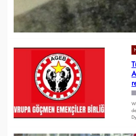
Wi
na
We
T
A
r
Wi
de
Dy