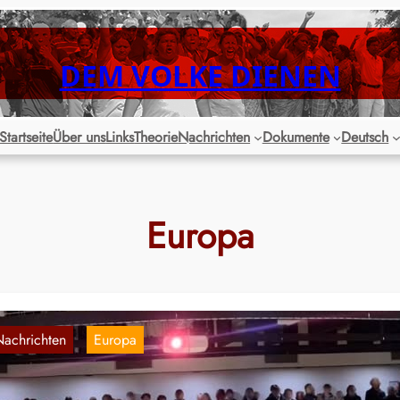
DEM VOLKE DIENEN
Startseite
Über uns
Links
Theorie
Nachrichten
Dokumente
Deutsch
Europa
Nachrichten
Europa
, 
rfolgreiche Auftaktkonferenz der