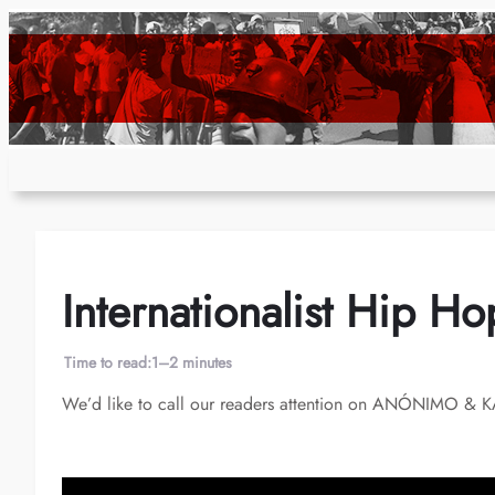
Skip
to
content
Internationalist Hip Ho
Time to read:
1–2 minutes
We’d like to call our readers attention on ANÓNIMO & KAR