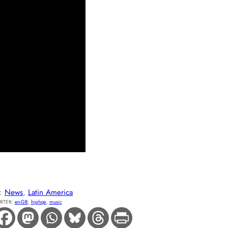
E:
News
, 
Latin America
RTER:
en-GB
, 
hiphop
, 
music