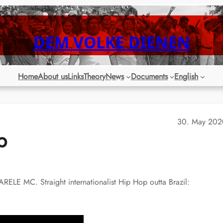
DEM VOLKE DIENEN
Home
About us
Links
Theory
News
Documents
English
30. May 202
p
ELE MC. Straight internationalist Hip Hop outta Brazil: