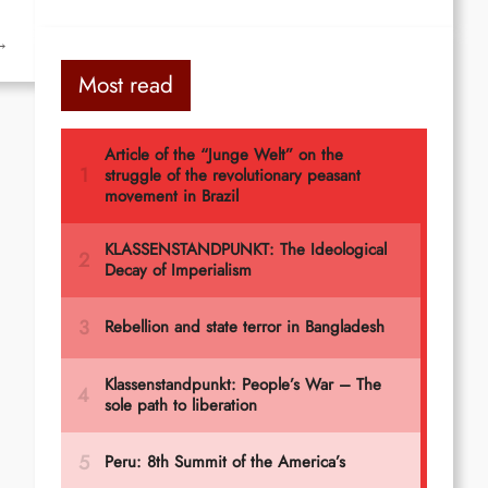
→
Most read