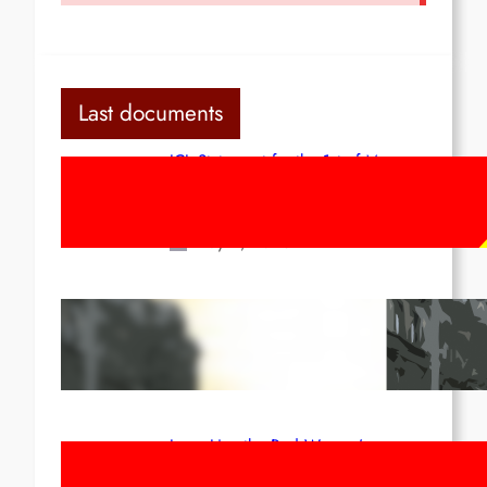
Last documents
ICL Statement for the 1st of May:
Marxist-Leninist-Maoists of all
countries, unite!
May 2, 2026
Red League: To the streets for the
1st of May!
Apr 14, 2026
Long Live the Red Women’s
Movement! To the Streets on 8th of