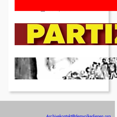
March!
Feb 16, 2026
To the Streets for the Luxemburg-
Liebknecht-Lenin-March in 2026!
Dec 20, 2025
Pre-publication of Class-Position
#22*
Dec 7, 2025
Archive
kontakt@demvolkedienen.org