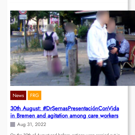
News
FRG
30th August: #DrSernasPresentaciónConVida
in Bremen and agitation among care workers
Aug 31, 2022