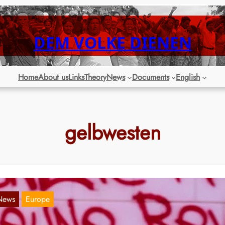
DEM VOLKE DIENEN
Home
About us
Links
Theory
News
Documents
English
gelbwesten
News
Europe
ideo: Vive le Parti Communiste maoïste et l