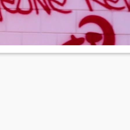
eunes Revolutionnaires
Dec 17, 2018
 the following, we mirror a video send to us by the media collective 
Kang Scheng Productions” who have…