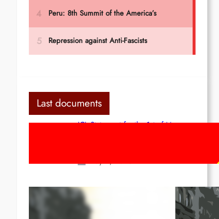
Last documents
ICL Statement for the 1st of May:
Marxist-Leninist-Maoists of all
countries, unite!
May 2, 2026
Red League: To the streets for the
1st of May!