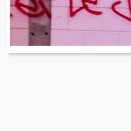
J
In
“