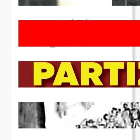
Apr 14, 2026
Long Live the Red Women’s
Movement! To the Streets on 8th of
March!
Feb 16, 2026
To the Streets for the Luxemburg-
Liebknecht-Lenin-March in 2026!
Dec 20, 2025
Pre-publication of Class-Position
#22*
Dec 7, 2025