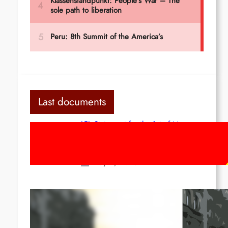
Last documents
ICL Statement for the 1st of May:
Marxist-Leninist-Maoists of all
countries, unite!
May 2, 2026
Red League: To the streets for the
1st of May!
Apr 14, 2026