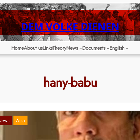
DEM VOLKE DIENEN
Home
About us
Links
Theory
News
Documents
English
hany-babu
News
Asia
ndia: new arrests of intellectual claimed to