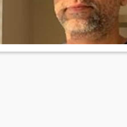
ave “Naxal-connections”
Aug 12, 2020
ny Babu Musaliyarveettil Tharayil, an associate professor in the
partment of English of Dehli University, has recently been arrested
nd…