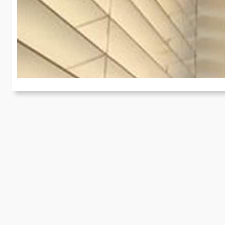
h
Ha
De
a