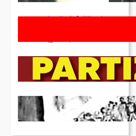
Long Live the Red Women’s
Movement! To the Streets on 8th of
March!
Feb 16, 2026
To the Streets for the Luxemburg-
Liebknecht-Lenin-March in 2026!
Dec 20, 2025
Pre-publication of Class-Position
#22*
Dec 7, 2025