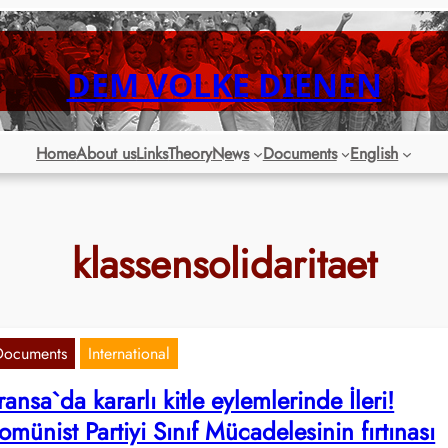
DEM VOLKE DIENEN
Home
About us
Links
Theory
News
Documents
English
klassensolidaritaet
Documents
International
ransa`da kararlı kitle eylemlerinde İleri!
omünist Partiyi Sınıf Mücadelesinin fırtınası