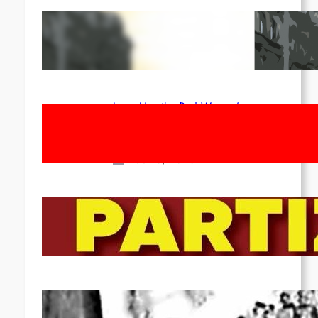
Red League: To the streets for the
1st of May!
Apr 14, 2026
Long Live the Red Women’s
Movement! To the Streets on 8th of
March!
Feb 16, 2026
To the Streets for the Luxemburg-
Liebknecht-Lenin-March in 2026!
Dec 20, 2025
Pre-publication of Class-Position
#22*