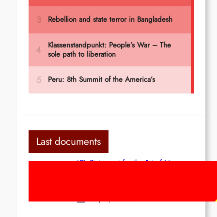
Last documents
ICL Statement for the 1st of May:
Marxist-Leninist-Maoists of all
countries, unite!
May 2, 2026