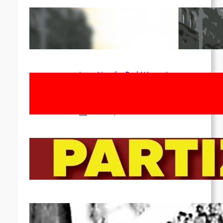
Red League: To the streets for the
1st of May!
Apr 14, 2026
Long Live the Red Women’s
Movement! To the Streets on 8th of
March!
Feb 16, 2026
To the Streets for the Luxemburg-
Liebknecht-Lenin-March in 2026!
Dec 20, 2025
Pre-publication of Class-Position
#22*