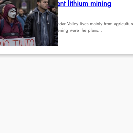
erbia: Masses prevent lithium mining
Feb 20, 2022
e Serbian region around the Jadar Valley lives mainly from agricultur
d tourism. All the more threatening were the plans…