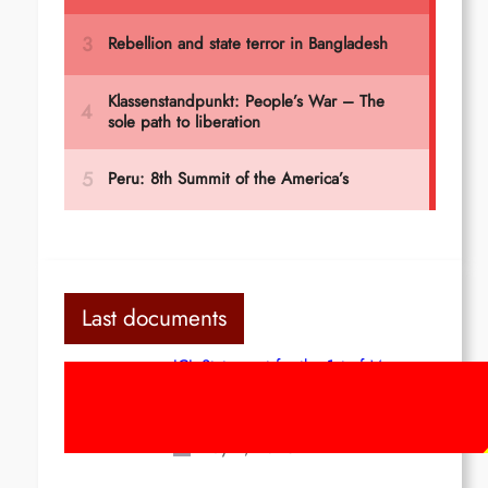
Last documents
ICL Statement for the 1st of May:
Marxist-Leninist-Maoists of all
countries, unite!
May 2, 2026