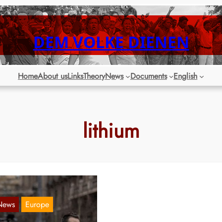
DEM VOLKE DIENEN
Home
About us
Links
Theory
News
Documents
English
lithium
News
Europe