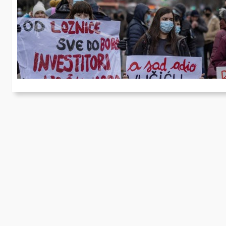
S
Th
an