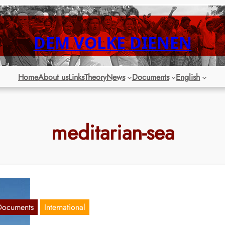
DEM VOLKE DIENEN
Home
About us
Links
Theory
News
Documents
English
meditarian-sea
Documents
International