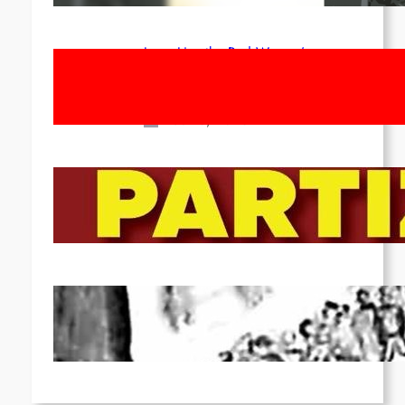
Long Live the Red Women’s
Movement! To the Streets on 8th of
March!
Feb 16, 2026
To the Streets for the Luxemburg-
Liebknecht-Lenin-March in 2026!
Dec 20, 2025
Pre-publication of Class-Position
#22*
Dec 7, 2025