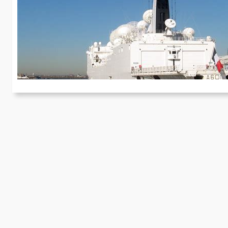
F
Li
fo