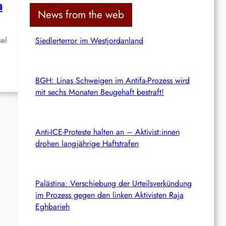
a
c
News from the web
h
sel
Siedlerterror im Westjordanland
BGH: Linas Schweigen im Antifa-Prozess wird
mit sechs Monaten Beugehaft bestraft!
Anti-ICE-Proteste halten an – Aktivist:innen
drohen langjährige Haftstrafen
Palästina: Verschiebung der Urteilsverkündung
im Prozess gegen den linken Aktivisten Raja
Eghbarieh