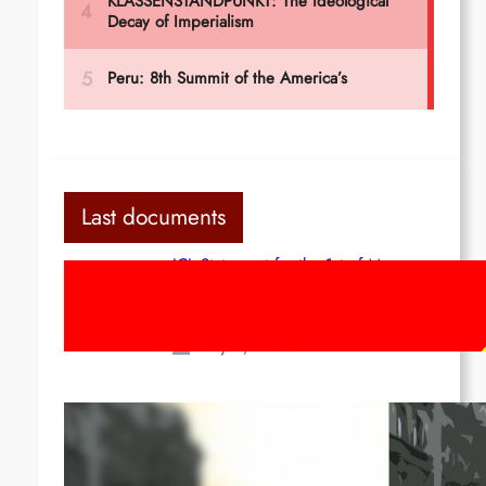
Last documents
ICL Statement for the 1st of May:
Marxist-Leninist-Maoists of all
countries, unite!
May 2, 2026
Red League: To the streets for the
1st of May!
Apr 14, 2026