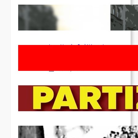
Red League: To the streets for the
1st of May!
Apr 14, 2026
Long Live the Red Women’s
Movement! To the Streets on 8th of
March!
Feb 16, 2026
To the Streets for the Luxemburg-
Liebknecht-Lenin-March in 2026!
Dec 20, 2025
Pre-publication of Class-Position
#22*