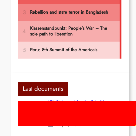
Last documents
ICL Statement for the 1st of May:
Marxist-Leninist-Maoists of all
countries, unite!
May 2, 2026