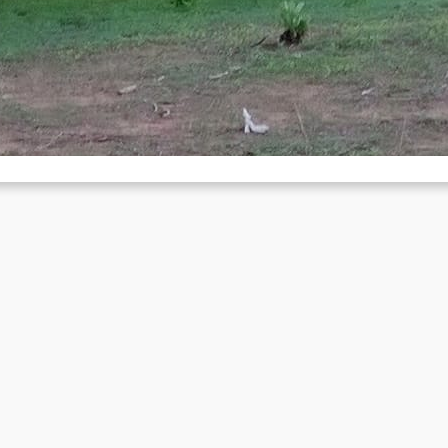
achoeirinha
Nov 22, 2017
 the night between the 20th to the 21st of November reactionary for
re drawn together around the houses, farms…