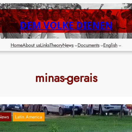
DEM VOLKE DIENEN
Home
About us
Links
Theory
News
Documents
English
minas-gerais
News
Latin America
rbitrary police attacks on peasants in Nova