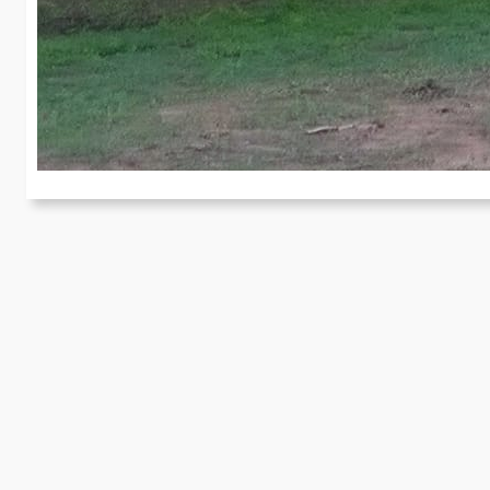
C
In
we