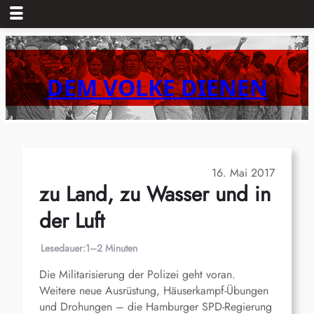
Zum
Inhalt
springen
DEM VOLKE DIENEN
16. Mai 2017
zu Land, zu Wasser und in
der Luft
Lesedauer:
1–2 Minuten
Die Militarisierung der Polizei geht voran.
Weitere neue Ausrüstung, Häuserkampf-Übungen
und Drohungen – die Hamburger SPD-Regierung