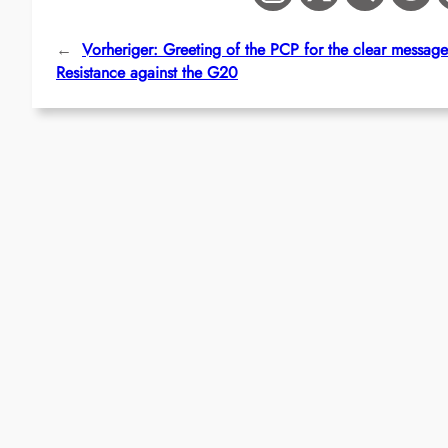
←
Vorheriger:
Greeting of the PCP for the clear message o
Resistance against the G20