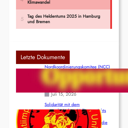
Letzte Dokumente
Nordkoordinierungskomitee (NCC)
der Kommunistischen Partei Indiens
(Maoistisch): Postmoderner
Opportunismus
Juli 15, 2026
Solidarität mit dem
venezolanischem Volk angesichts
der verlorenen Leben und der
katastrophalen Situation durch die