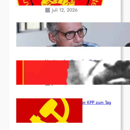
Erdbeben des 24. Juni!
Juli 12, 2026
Indien: „Die Politik der
Kapitulation“ von K. Murali (Ajith)
Juli 1, 2026
Vorsitzender Gonzalo: Gebt das
Leben für die Partei und die
Revolution!
Juni 19, 2026
Beschluss des ZK der KPP zum Tag
des Heldentums
Juni 19, 2026