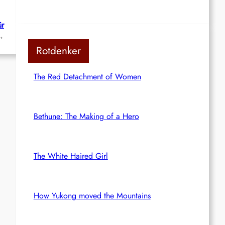
ür
→
Rotdenker
The Red Detachment of Women
Bethune: The Making of a Hero
The White Haired Girl
How Yukong moved the Mountains