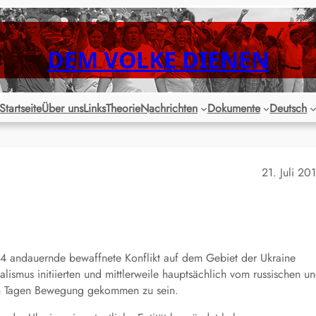
DEM VOLKE DIENEN
Startseite
Über uns
Links
Theorie
Nachrichten
Dokumente
Deutsch
21. Juli 20
4 andauernde bewaffnete Konflikt auf dem Gebiet der Ukraine
lismus initiierten und mittlerweile hauptsächlich vom russischen u
zten Tagen Bewegung gekommen zu sein.