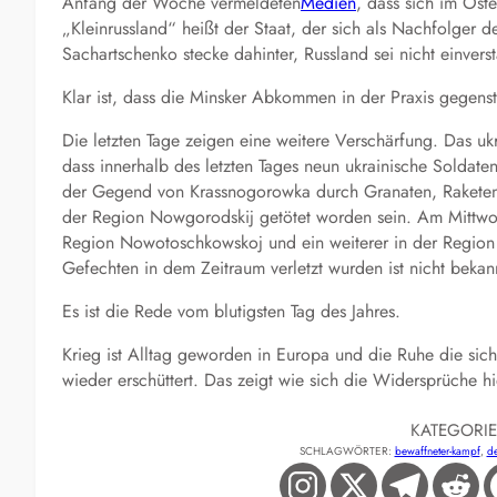
Anfang der Woche vermeldeten
Medien
, dass sich im Oste
„Kleinrussland“ heißt der Staat, der sich als Nachfolger 
Sachartschenko stecke dahinter, Russland sei nicht einver
Klar ist, dass die Minsker Abkommen in der Praxis gegens
Die letzten Tage zeigen eine weitere Verschärfung. Das uk
dass innerhalb des letzten Tages neun ukrainische Soldate
der Gegend von Krassnogorowka durch Granaten, Raketen u
der Region Nowgorodskij getötet worden sein. Am Mittwoc
Region Nowotoschkowskoj und ein weiterer in der Region
Gefechten in dem Zeitraum verletzt wurden ist nicht bekan
Es ist die Rede vom blutigsten Tag des Jahres.
Krieg ist Alltag geworden in Europa und die Ruhe die sich
wieder erschüttert. Das zeigt wie sich die Widersprüche h
KATEGORI
SCHLAGWÖRTER:
bewaffneter-kampf
, 
d