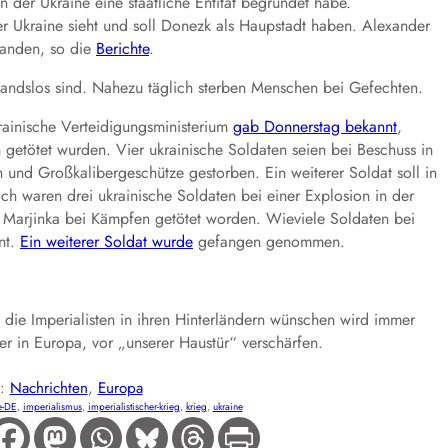
n der Ukraine eine staatliche Entität begründet habe.
der Ukraine sieht und soll Donezk als Haupstadt haben. Alexander
standen, so die
Berichte
.
tandslos sind. Nahezu täglich sterben Menschen bei Gefechten.
rainische Verteidigungsministerium
gab Donnerstag bekannt
,
n getötet wurden. Vier ukrainische Soldaten seien bei Beschuss in
nd Großkalibergeschütze gestorben. Ein weiterer Soldat soll in
h waren drei ukrainische Soldaten bei einer Explosion in der
 Marjinka bei Kämpfen getötet worden. Wieviele Soldaten bei
nt.
Ein weiterer Soldat wurde
gefangen genommen.
 die Imperialisten in ihren Hinterländern wünschen wird immer
ier in Europa, vor „unserer Haustür“ verschärfen.
E:
Nachrichten
, 
Europa
e-DE
, 
imperialismus
, 
imperialistischer-krieg
, 
krieg
, 
ukraine