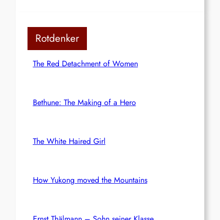
Rotdenker
The Red Detachment of Women
Bethune: The Making of a Hero
The White Haired Girl
How Yukong moved the Mountains
Ernst Thälmann – Sohn seiner Klasse