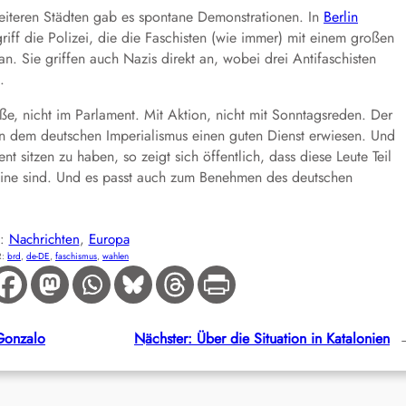
iteren Städten gab es spontane Demonstrationen. In
Berlin
riff die Polizei, die die Faschisten (wie immer) mit einem großen
n. Sie griffen auch Nazis direkt an, wobei drei Antifaschisten
.
aße, nicht im Parlament. Mit Aktion, nicht mit Sonntagsreden. Der
en dem deutschen Imperialismus einen guten Dienst erwiesen. Und
t sitzen zu haben, so zeigt sich öffentlich, dass diese Leute Teil
keine sind. Und es passt auch zum Benehmen des deutschen
E:
Nachrichten
, 
Europa
R:
brd
, 
de-DE
, 
faschismus
, 
wahlen
 Gonzalo
Nächster:
Über die Situation in Katalonien