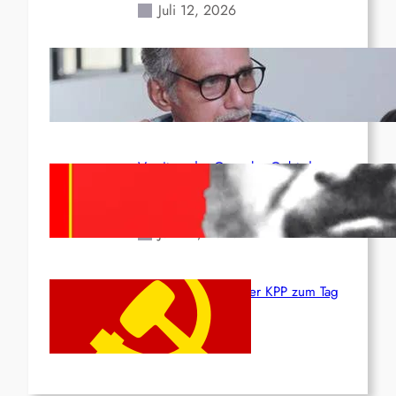
Juli 12, 2026
Indien: „Die Politik der
Kapitulation“ von K. Murali (Ajith)
Juli 1, 2026
Vorsitzender Gonzalo: Gebt das
Leben für die Partei und die
Revolution!
Juni 19, 2026
Beschluss des ZK der KPP zum Tag
des Heldentums
Juni 19, 2026