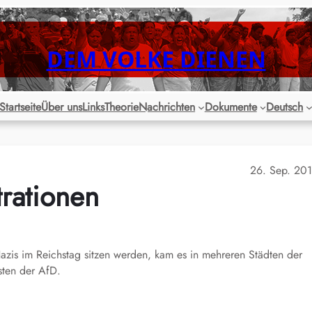
DEM VOLKE DIENEN
Startseite
Über uns
Links
Theorie
Nachrichten
Dokumente
Deutsch
26. Sep. 20
rationen
Nazis im Reichstag sitzen werden, kam es in mehreren Städten der
sten der AfD.