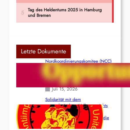
Letzte Dokumente
Nordkoordinierungskomitee (NCC)
der Kommunistischen Partei Indiens
(Maoistisch): Postmoderner
Opportunismus
Juli 15, 2026
Solidarität mit dem
venezolanischem Volk angesichts
der verlorenen Leben und der
katastrophalen Situation durch die
Erdbeben des 24. Juni!