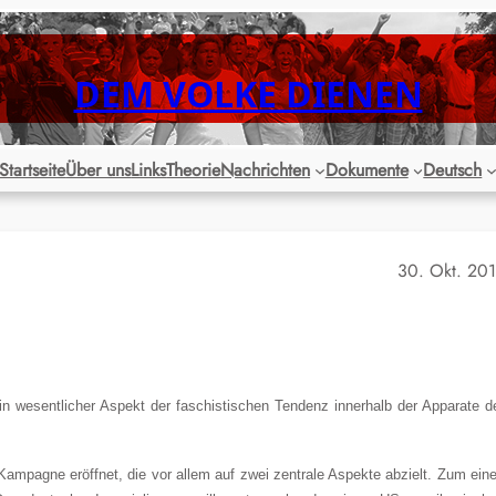
DEM VOLKE DIENEN
Startseite
Über uns
Links
Theorie
Nachrichten
Dokumente
Deutsch
30. Okt. 20
ein wesentlicher Aspekt der faschistischen Tendenz innerhalb der Apparate d
mpagne eröffnet, die vor allem auf zwei zentrale Aspekte abzielt. Zum ein