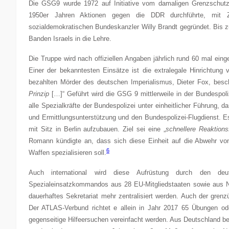
Die GSG9 wurde 1972 auf Initiative vom damaligen Grenzschutzb
1950er Jahren Aktionen gegen die DDR durchführte, mit 
sozialdemokratischen Bundeskanzler Willy Brandt gegründet. Bis z
Banden Israels in die Lehre.
Die Truppe wird nach offiziellen Angaben jährlich rund 60 mal ei
Einer der bekanntesten Einsätze ist die extralegale Hinrichtu
bezahlten Mörder des deutschen Imperialismus, Dieter Fox, besch
Prinzip
[…]“ Geführt wird die GSG 9 mittlerweile in der Bundespol
alle Spezialkräfte der Bundespolizei unter einheitlicher Führung, d
und Ermittlungsunterstützung und den Bundespolizei-Flugdienst. Es
mit Sitz in Berlin aufzubauen. Ziel sei eine „
schnellere Reaktions
Romann kündigte an, dass sich diese Einheit auf die Abwehr von 
6
Waffen spezialisieren soll.
Auch international wird diese Aufrüstung durch den deu
Spezialeinsatzkommandos aus 28 EU-Mitgliedstaaten sowie aus No
dauerhaftes Sekretariat mehr zentralisiert werden. Auch der grenz
Der ATLAS-Verbund richtet e allein in Jahr 2017 65 Übungen od
gegenseitige Hilfeersuchen vereinfacht werden. Aus Deutschland 