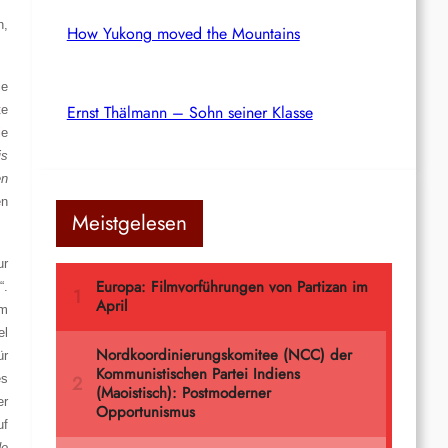
n,
How Yukong moved the Mountains
ie
Ernst Thälmann – Sohn seiner Klasse
te
ie
is
en
en
Meistgelesen
ur
n
“.
im
el
ür
es
er
uf
de