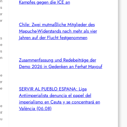
en
Kampfes gegen die ICE an
ts
er
er
Chile: Zwei mutmaßliche Mitglieder des
Mapuche-Widerstands nach mehr als vier
Jahren auf der Flucht festgenommen
ts
ie
es
en
Zusammenfassung und Redebeiträge der
Demo 2026 in Gedenken an Ferhat Mayouf
ie
er
SERVIR AL PUEBLO ESPANA: Liga
he
Antiimperialista denuncia el papel del
imperialismo en Ceuta y se concentrará en
le
València (06.08)
ht
zu