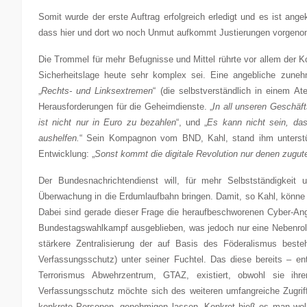
Somit wurde der erste Auftrag erfolgreich erledigt und es ist ang
dass hier und dort wo noch Unmut aufkommt Justierungen vorgenom
Die Trommel für mehr Befugnisse und Mittel rührte vor allem der K
Sicherheitslage heute sehr komplex sei. Eine angebliche zuneh
„
Rechts- und Linksextremen
“ (die selbstverständlich in einem 
Herausforderungen für die Geheimdienste. „
In all unseren Geschäf
ist nicht nur in Euro zu bezahlen
“, und „
Es kann nicht sein, da
aushelfen.
“ Sein Kompagnon vom BND, Kahl, stand ihm unterstü
Entwicklung: „
Sonst kommt die digitale Revolution nur denen zugute
Der Bundesnachrichtendienst will, für mehr Selbstständigkeit
Überwachung in die Erdumlaufbahn bringen. Damit, so Kahl, könne 
Dabei sind gerade dieser Frage die heraufbeschworenen Cyber-An
Bundestagswahlkampf ausgeblieben, was jedoch nur eine Nebenroll
stärkere Zentralisierung der auf Basis des Föderalismus bes
Verfassungsschutz) unter seiner Fuchtel. Das diese bereits –
Terrorismus Abwehrzentrum, GTAZ, existiert, obwohl sie ihre
Verfassungsschutz möchte sich des weiteren umfangreiche Zugrif
konkrete Personen, genehmigen lassen. Konkret hieß es man wol