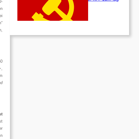
U-
des Heldentums
en
Juni 19, 2026
ei
m“
h,
50
+,
im
nd
st
st
er
in