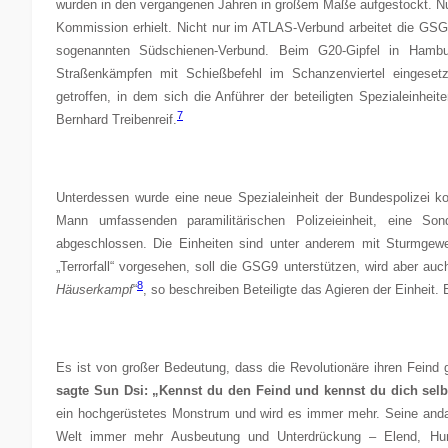
wurden in den vergangenen Jahren in großem Maße aufgestockt. Nut
Kommission erhielt. Nicht nur im ATLAS-Verbund arbeitet die GS
sogenannten Südschienen-Verbund. Beim G20-Gipfel in Hambur
Straßenkämpfen mit Schießbefehl im Schanzenviertel eingese
getroffen, in dem sich die Anführer der beteiligten Spezialeinheit
7
Bernhard Treibenreif.
Unterdessen wurde eine neue Spezialeinheit der Bundespolizei k
Mann umfassenden paramilitärischen Polizeieinheit, eine So
abgeschlossen. Die Einheiten sind unter anderem mit Sturmgewe
„Terrorfall“ vorgesehen, soll die GSG9 unterstützen, wird aber au
8
Häuserkampf
“
, so beschreiben Beteiligte das Agieren der Einheit.
Es ist von großer Bedeutung, dass die Revolutionäre ihren Feind 
sagte Sun Dsi: „Kennst du den Feind und kennst du dich selb
ein hochgerüstetes Monstrum und wird es immer mehr. Seine andaue
Welt immer mehr Ausbeutung und Unterdrückung – Elend, Hun