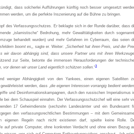
ekündigt, dass solcherlei Aufführungen künftig noch besser umgesetzt werde
men werden, um die perfekte Inszenierung auf die Bühne zu bringen.
opf des Verfassungsschutzes. Er beklagte sich in der Runde darüber, dass d
mende „islamistische“ Bedrohung, mehr Gewalttätigkeiten durch sogenann
Atemzuge behandelt wurden) und mehr Gefahren im Cyberraum, das seien d
tsfeldern boomt es
„, sagte er. Weiter: „
Sicherheit hat ihren Preis, und der Pre
ss wir davon abhängig sind, dass unsere Partner uns mit ihren Werkzeug
tzend zur Seite, betonte die immensen Herausforderungen der technisch
3
, vor denen wir unser Land eigentlich schützen sollen
.“
 und weniger Abhängigkeit von den Yankees, einen eigenen Satelliten z
gewährleistet werden, dass „
die eigenen Interessen vorrangig bedient werde
griffe und Desinformationskampagnen, durch den russischen Imperialismus 
e bei dem Schauspiel einnahm. Der Verfassungsschutzchef will eine sehr vi
tehenden 17 Geheimdienste (sechzehn Landesämter und ein Bundesamt f
 entgegen den verfassungsrechtlichen Bestimmungen – mit dem Gemeinsam
n eigenen Regeln nach nicht existieren darf, spielte keine Rolle. D
fe auf private Computer, ohne konkreten Verdacht und ohne einen Bezug a
le wissen, wer sich auf Computern Enthauptungsvideos anschaut. „
Ich wür