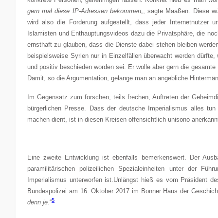
gern mal diese IP-Adressen bekommen
„, sagte Maaßen. Diese wü
wird also die Forderung aufgestellt, dass jeder Internetnutzer u
Islamisten und Enthauptungsvideos dazu die Privatsphäre, die noch
ernsthaft zu glauben, dass die Dienste dabei stehen bleiben wer
beispielsweise Syrien nur in Einzelfällen überwacht werden dürf
und positiv beschieden worden sei. Er wolle aber gern die gesam
Damit, so die Argumentation, gelange man an angebliche Hintermän
Im Gegensatz zum forschen, teils frechen, Auftreten der Geheimdi
bürgerlichen Presse. Dass der deutsche Imperialismus alles t
machen dient, ist in diesen Kreisen offensichtlich unisono anerkann
Eine zweite Entwicklung ist ebenfalls bemerkenswert. Der Aus
paramilitärischen polizeilichen Spezialeinheiten unter der Fü
Imperialismus unterworfen ist.Unlängst hieß es vom Präsident de
Bundespolizei am 16. Oktober 2017 im Bonner Haus der Geschich
5
denn je.
“