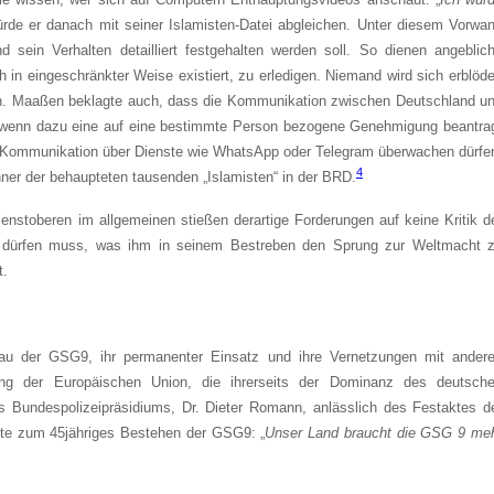
rde er danach mit seiner Islamisten-Datei abgleichen. Unter diesem Vorwa
nd sein Verhalten detailliert festgehalten werden soll. So dienen angeblic
 in eingeschränkter Weise existiert, zu erledigen. Niemand wird sich erblöd
den. Maaßen beklagte auch, dass die Kommunikation zwischen Deutschland u
te, wenn dazu eine auf eine bestimmte Person bezogene Genehmigung beantra
te Kommunikation über Dienste wie WhatsApp oder Telegram überwachen dürfe
4
ner der behaupteten tausenden „Islamisten“ in der BRD.
enstoberen im allgemeinen stießen derartige Forderungen auf keine Kritik d
un dürfen muss, was ihm in seinem Bestreben den Sprung zur Weltmacht 
t.
bau der GSG9, ihr permanenter Einsatz und ihre Vernetzungen mit ander
hrung der Europäischen Union, die ihrerseits der Dominanz des deutsch
s Bundespolizeipräsidiums, Dr. Dieter Romann, anlässlich des Festaktes d
te zum 45jähriges Bestehen der GSG9: „
Unser Land braucht die GSG 9 me