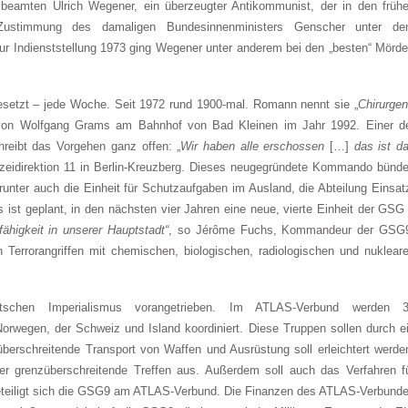
eamten Ulrich Wegener, ein überzeugter Antikommunist, der in den früh
Zustimmung des damaligen Bundesinnenministers Genscher unter d
ur Indienststellung 1973 ging Wegener unter anderem bei den „besten“ Mörde
ngesetzt – jede Woche. Seit 1972 rund 1900-mal. Romann nennt sie „
Chirurgen
ng von Wolfgang Grams am Bahnhof von Bad Kleinen im Jahr 1992. Einer d
reibt das Vorgehen ganz offen: „
Wir haben alle erschossen
[…]
das ist d
izeidirektion 11 in Berlin-Kreuzberg. Dieses neugegründete Kommando bünde
arunter auch die Einheit für Schutzaufgaben im Ausland, die Abteilung Einsat
 ist geplant, in den nächsten vier Jahren eine neue, vierte Einheit der GSG
fähigkeit in unserer Hauptstadt“
, so Jérôme Fuchs, Kommandeur der GSG
Terrorangriffen mit chemischen, biologischen, radiologischen und nuklear
tschen Imperialismus vorangetrieben. Im ATLAS-Verbund werden 
rwegen, der Schweiz und Island koordiniert. Diese Truppen sollen durch e
überschreitende Transport von Waffen und Ausrüstung soll erleichtert werde
er grenzüberschreitende Treffen aus. Außerdem soll auch das Verfahren f
beteiligt sich die GSG9 am ATLAS-Verbund. Die Finanzen des ATLAS-Verbund