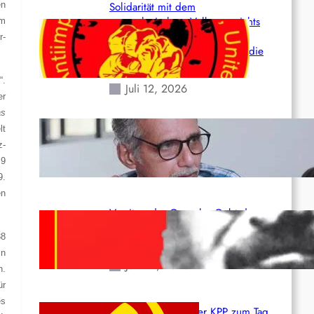
en
Solidarität mit dem
venezolanischem Volk angesichts
em
der verlorenen Leben und der
r-
katastrophalen Situation durch die
Erdbeben des 24. Juni!
“.
Juli 12, 2026
er
as
Indien: „Die Politik der
lt
Kapitulation“ von K. Murali (Ajith)
z-
 9
Juli 1, 2026
9.
en
Vorsitzender Gonzalo: Gebt das
Leben für die Partei und die
38
Revolution!
in
Juni 19, 2026
n.
ür
es
Beschluss des ZK der KPP zum Tag