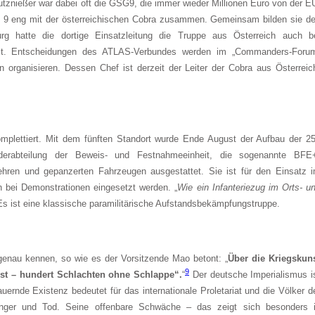
znießer war dabei oft die GSG9, die immer wieder Millionen Euro von der E
G 9 eng mit der österreichischen Cobra zusammen. Gemeinsam bilden sie d
g hatte die dortige Einsatzleitung die Truppe aus Österreich auch b
tzt. Entscheidungen des ATLAS-Verbundes werden im „Commanders-Foru
en organisieren. Dessen Chef ist derzeit der Leiter der Cobra aus Österreic
omplettiert. Mit dem fünften Standort wurde Ende August der Aufbau der 2
nderabteilung der Beweis- und Festnahmeeinheit, die sogenannte BFE
hren und gepanzerten Fahrzeugen ausgestattet. Sie ist für den Einsatz 
ch bei Demonstrationen eingesetzt werden. „
Wie ein Infanteriezug im Orts- u
 Es ist eine klassische paramilitärische Aufstandsbekämpfungstruppe.
genau kennen, so wie es der Vorsitzende Mao betont: „
Über die Kriegskun
9
st – hundert Schlachten ohne Schlappe“.
“
Der deutsche Imperialismus i
rnde Existenz bedeutet für das internationale Proletariat und die Völker d
ger und Tod. Seine offenbare Schwäche – das zeigt sich besonders 