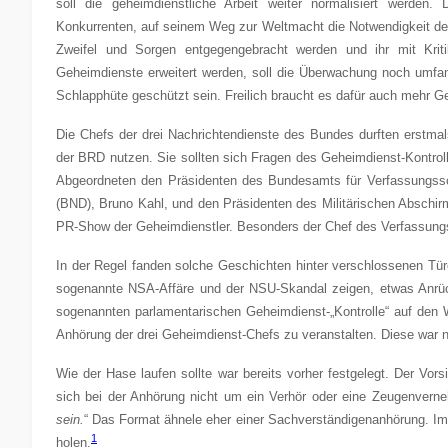
soll die geheimdienstliche Arbeit weiter normalisiert werden.
Konkurrenten, auf seinem Weg zur Weltmacht die Notwendigkeit der 
Zweifel und Sorgen entgegengebracht werden und ihr mit Krit
Geheimdienste erweitert werden, soll die Überwachung noch umfa
Schlapphüte geschützt sein. Freilich braucht es dafür auch mehr Ge
Die Chefs der drei Nachrichtendienste des Bundes durften erstmal
der BRD nutzen. Sie sollten sich Fragen des Geheimdienst-Kontrol
Abgeordneten den Präsidenten des Bundesamts für Verfassungss
(BND), Bruno Kahl, und den Präsidenten des Militärischen Abschi
PR-Show der Geheimdienstler. Besonders der Chef des Verfassungss
In der Regel fanden solche Geschichten hinter verschlossenen Türen
sogenannte NSA-Affäre und der NSU-Skandal zeigen, etwas Anrüc
sogenannten parlamentarischen Geheimdienst-„Kontrolle“ auf den W
Anhörung der drei Geheimdienst-Chefs zu veranstalten. Diese war nu
Wie der Hase laufen sollte war bereits vorher festgelegt. Der Vo
sich bei der Anhörung nicht um ein Verhör oder eine Zeugenvern
sein.
“ Das Format ähnele eher einer Sachverständigenanhörung. Im 
1
holen.