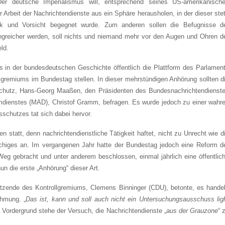
 Der deutsche Imperialismus will, entsprechend seines US-amerikanisch
Arbeit der Nachrichtendienste aus ein Sphäre herausholen, in der dieser ste
ik und Vorsicht begegnet wurde. Zum anderen sollen die Befugnisse d
ngreicher werden, soll nichts und niemand mehr vor den Augen und Ohren d
ld.
s in der bundesdeutschen Geschichte öffentlich die Plattform des Parlamen
lgremiums im Bundestag stellen. In dieser mehrstündigen Anhörung sollten d
chutz, Hans-Georg Maaßen, den Präsidenten des Bundesnachrichtendienst
rmdienstes (MAD), Christof Gramm, befragen. Es wurde jedoch zu einer wahr
chutzes tat sich dabei hervor.
 statt, denn nachrichtendienstliche Tätigkeit haftet, nicht zu Unrecht wie d
higes an. Im vergangenen Jahr hatte der Bundestag jedoch eine Reform d
eg gebracht und unter anderem beschlossen, einmal jährlich eine öffentlic
n die erste „Anhörung“ dieser Art.
rsitzende des Kontrollgremiums, Clemens Binninger (CDU), betonte, es hande
ehmung. „
Das ist, kann und soll auch nicht ein Untersuchungsausschuss lig
Vordergrund stehe der Versuch, die Nachrichtendienste „
aus der Grauzone
“ 