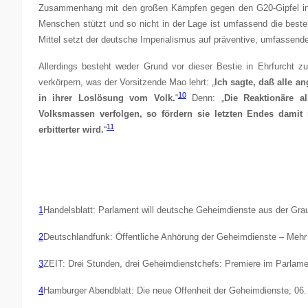
Zusammenhang mit den großen Kämpfen gegen den G20-Gipfel in 
Menschen stützt und so nicht in der Lage ist umfassend die besteh
Mittel setzt der deutsche Imperialismus auf präventive, umfassend
Allerdings besteht weder Grund vor dieser Bestie in Ehrfurcht zu
verkörpern, was der Vorsitzende Mao lehrt: „
Ich sagte, daß alle a
10
in ihrer Loslösung vom Volk.
“
Denn: „
Die Reaktionäre a
Volksmassen verfolgen, so fördern sie letzten Endes dami
11
erbitterter wird.
“
1
Handelsblatt: Parlament will deutsche Geheimdienste aus der Gra
2
Deutschlandfunk: Öffentliche Anhörung der Geheimdienste – Mehr
3
ZEIT: Drei Stunden, drei Geheimdienstchefs: Premiere im Parlame
4
Hamburger Abendblatt: Die neue Offenheit der Geheimdienste; 06