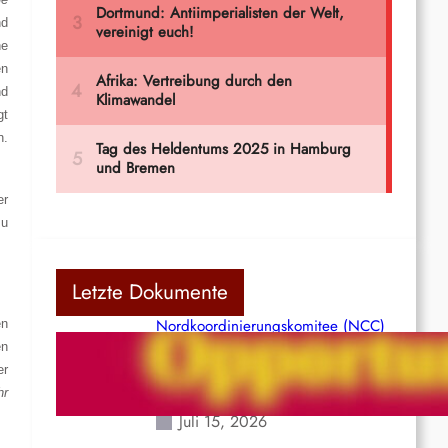
nd
he
en
nd
gt
n.
er
zu
Letzte Dokumente
Nordkoordinierungskomitee (NCC)
en
der Kommunistischen Partei Indiens
en
(Maoistisch): Postmoderner
er
Opportunismus
hr
Juli 15, 2026