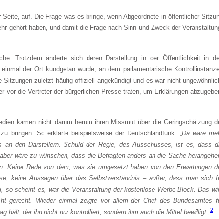
er Seite, auf. Die Frage was es bringe, wenn Abgeordnete in öffentlicher Sitzu
ehr gehört haben, und damit die Frage nach Sinn und Zweck der Veranstaltun
che. Trotzdem änderte sich deren Darstellung in der Öffentlichkeit in d
t einmal der Ort kundgetan wurde, an dem parlamentarische Kontrollinstanz
Sitzungen zuletzt häufig offiziell angekündigt und es war nicht ungewöhnlic
er vor die Vertreter der bürgerlichen Presse traten, um Erklärungen abzugebe
edien kamen nicht darum herum ihren Missmut über die Geringschätzung d
u bringen. So erklärte beispielsweise der Deutschlandfunk: „
Da wäre me
es an den Darstellern. Schuld der Regie, des Ausschusses, ist es, dass d
 aber wäre zu wünschen, dass die Befragten anders an die Sache herangehe
inn. Keine Rede von dem, was sie umgesetzt haben von den Erwartungen d
e, keine Aussagen über das Selbstverständnis – außer, dass man sich f
ei, so scheint es, war die Veranstaltung der kostenlose Werbe-Block. Das wi
icht gerecht. Wieder einmal zeigte vor allem der Chef des Bundesamtes f
2
t, der ihn nicht nur kontrolliert, sondern ihm auch die Mittel bewilligt.
„