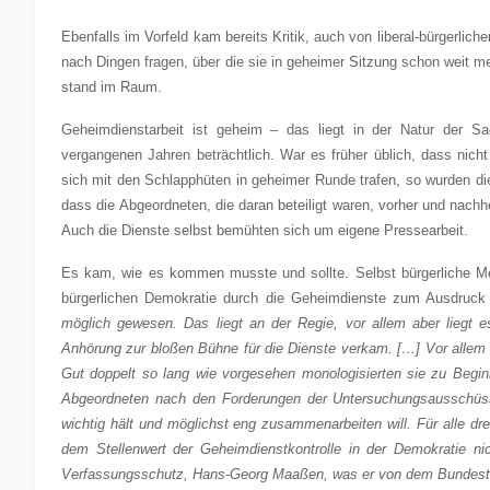
Ebenfalls im Vorfeld kam bereits Kritik, auch von liberal-bürgerlich
nach Dingen fragen, über die sie in geheimer Sitzung schon weit m
stand im Raum.
Geheimdienstarbeit ist geheim – das liegt in der Natur der Sa
vergangenen Jahren beträchtlich. War es früher üblich, dass nich
sich mit den Schlapphüten in geheimer Runde trafen, so wurden die 
dass die Abgeordneten, die daran beteiligt waren, vorher und nachh
Auch die Dienste selbst bemühten sich um eigene Pressearbeit.
Es kam, wie es kommen musste und sollte. Selbst bürgerliche M
bürgerlichen Demokratie durch die Geheimdienste zum Ausdruck z
möglich gewesen. Das liegt an der Regie, vor allem aber liegt 
Anhörung zur bloßen Bühne für die Dienste verkam. […] Vor allem
Gut doppelt so lang wie vorgesehen monologisierten sie zu Beg
Abgeordneten nach den Forderungen der Untersuchungsausschüss
wichtig hält und möglichst eng zusammenarbeiten will. Für alle dr
dem Stellenwert der Geheimdienstkontrolle in der Demokratie n
Verfassungsschutz, Hans-Georg Maaßen, was er von dem Bundestag häl