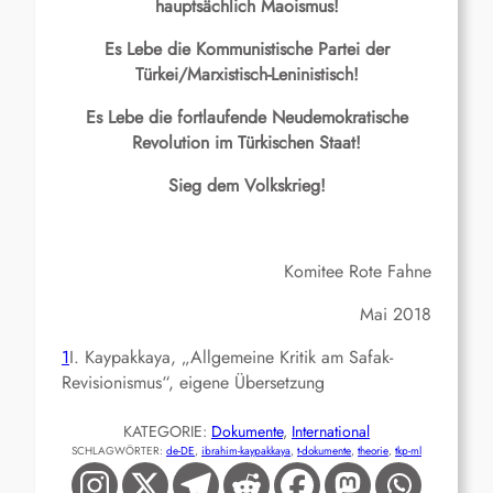
hauptsächlich Maoismus!
Es Lebe die Kommunistische Partei der
Türkei/Marxistisch-Leninistisch!
Es Lebe die fortlaufende Neudemokratische
Revolution im Türkischen Staat!
Sieg dem Volkskrieg!
Komitee Rote Fahne
Mai 2018
1
I. Kaypakkaya, „Allgemeine Kritik am Safak-
Revisionismus“, eigene Übersetzung
KATEGORIE:
Dokumente
, 
International
SCHLAGWÖRTER:
de-DE
, 
ibrahim-kaypakkaya
, 
t-dokumente
, 
theorie
, 
tkp-ml