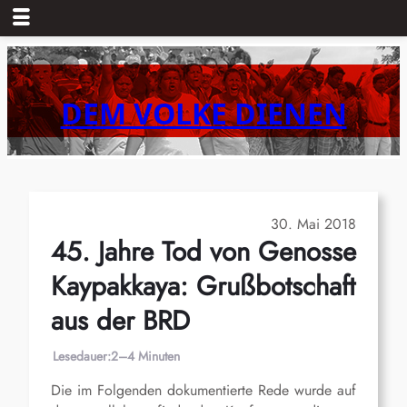
Zum
Inhalt
springen
DEM VOLKE DIENEN
30. Mai 2018
45. Jahre Tod von Genosse
Kaypakkaya: Grußbotschaft
aus der BRD
Lesedauer:
2–4 Minuten
Die im Folgenden dokumentierte Rede wurde auf