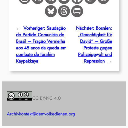
←
Vorheriger:
Saudação
Nächster:
Bosnien:
do Partido Comunista do
„Gerechtigkeit für
Brasil – Fração Vermelha
David“ – Große
aos 45 anos da queda em
Proteste gegen
combate de Ibrahim
Polizeigewalt und
Kaypakkaya
Repression
→
CC BY-NC 4.0
Archiv
kontakt@demvolkedienen.org