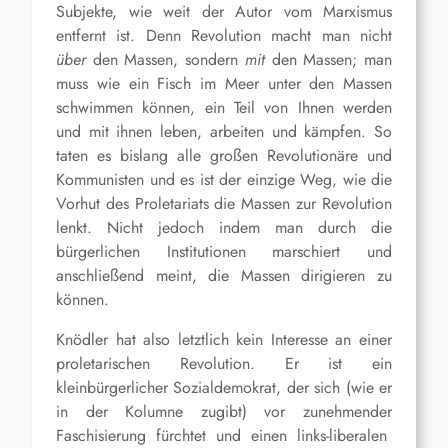
Subjekte, wie weit der Autor vom Marxismus
entfernt ist. Denn Revolution macht man nicht
über
den Massen, sondern
mit
den Massen; man
muss wie ein Fisch im Meer unter den Massen
schwimmen können, ein Teil von Ihnen werden
und mit ihnen leben, arbeiten und kämpfen. So
taten es
bislang
alle
großen
Revolutionäre
und
Kommunisten
und es ist der einzige Weg, wie die
Vorhut des Proletariats die Massen zur Revolution
lenkt.
Nicht jedoch indem man durch die
bürgerlichen Institutionen marschiert und
anschließend meint, die Massen dirigieren zu
können.
K
nödler hat also letztlich kein Interesse an einer
proletarischen Revolution. Er ist ein
kleinbürgerlicher Sozialdemokrat, der sich
(wie er
in der Kolumne zugibt)
vor zunehmende
r
Faschisierung
f
ürchtet und einen links-liberalen