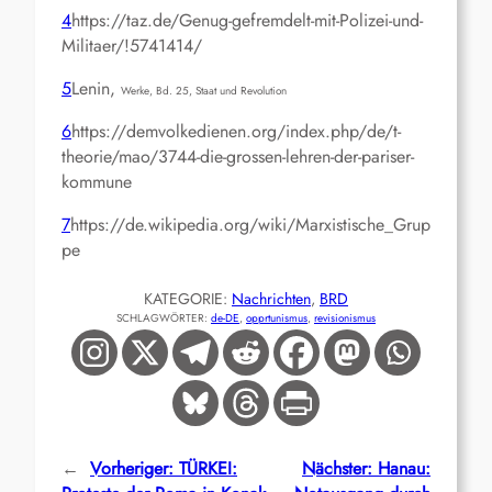
4
https://taz.de/Genug-gefremdelt-mit-Polizei-und-
Militaer/!5741414/
5
Lenin,
Werke, Bd. 25,
Staat und Revolution
6
https://demvolkedienen.org/index.php/de/t-
theorie/mao/3744-die-grossen-lehren-der-pariser-
kommune
7
https://de.wikipedia.org/wiki/Marxistische_Grup
pe
KATEGORIE:
Nachrichten
, 
BRD
SCHLAGWÖRTER:
de-DE
, 
opprtunismus
, 
revisionismus
←
Vorheriger:
TÜRKEI:
Nächster:
Hanau: