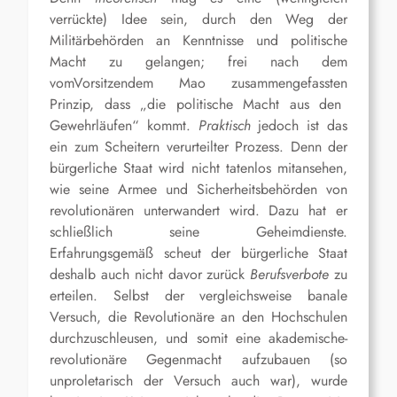
verrückte)
Idee sein, durch den Weg
der
Militärbehörden
an Kenntnisse und
politische
Macht zu gelangen; frei nach
dem
vom
Vorsitzende
m
Mao
zusammengefassten
Prinzip, dass „
die politische
Macht aus den
Gewehrläufen“ kommt.
Praktisch
jedoch ist das
ein zum Scheitern verurteilter
Prozess
. Denn der
bürgerliche Staat wird nicht tatenlos mitansehen,
wie seine Armee und Sicherheitsbehörden von
revolutionären unterwandert wird. Dazu hat er
schließlich seine Geheimdienste.
Erfahrungsgemäß scheut der bürgerliche Staat
deshalb auch nicht davor zurück
Berufsverbote
zu
erteilen. Selbst der vergleichsweise banale
Versuch, die Revolutionäre an den Hochschulen
durchzuschleusen, und somit eine akademische-
revolutionäre
Gegenmacht
aufzubauen (so
unproletarisch
der Versuch auch war
), wurde