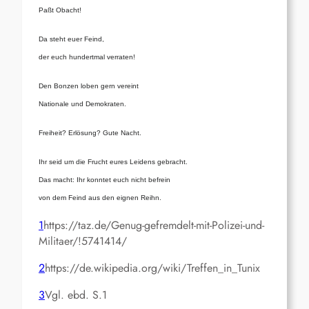
Paßt Obacht!
Da steht euer Feind,
der euch hundertmal verraten!
Den Bonzen loben gern vereint
Nationale und Demokraten.
Freiheit? Erlösung? Gute Nacht.
Ihr seid um die Frucht eures Leidens gebracht.
Das macht: Ihr konntet euch nicht befrein
von dem Feind aus den eignen Reihn.
1
https://taz.de/Genug-gefremdelt-mit-Polizei-und-
Militaer/!5741414/
2
https://de.wikipedia.org/wiki/Treffen_in_Tunix
3
Vgl. ebd. S.1