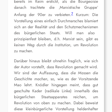
bereits im Keim erstickt, als die Bourgeoisie
danach trachtete die ‚Marxistische Gruppe‘
7
Anfang der 90er
zu verbieten.
Kurzum: Die
Vorstellung eines einfach Durchmarsches blamiert
sich an der Realität und den Schutzm
echanism
en
des bürgerlichen Staats. Will man also
prinzipienfest bleiben, d.h. Marxist sein, gibt es
keinen Weg durch die Institution
,
um Revolution
zu machen
.
D
arüber hinaus bleibt ohnehin fraglich, wie sich
der Autor vorstellt, dass Revolution gemacht wird.
Wir sind der Auffassung, dass
die Massen die
Geschichte machen
, so, wie es der Vorsitzende
Mao lehrt. Knödler hingegen meint, dass gut
geschulte Kader (radikale Linke) innerhalb des
bürgerlichen Staatsapparates reichen, um
Revolution
von oben
zu machen.
Dabei beweist
diese
k
leinbürgerliche Vorstellung heldenhafter