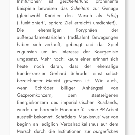
Institutionen‘ ist
gescheitert
und prominente
Beispiele beweisen das
Scheitern
zur Genüge
(gleichwohl Knödler den Marsch als
Erfolg
(„funktioniert“, sprich: Ziel erreicht)
umdichtet!
)
.
Die ehemaligen Koryphäen der
außerparlamentarischen (radikalen) Bewegungen
haben sich verkauft, gebeugt und das Spiel
zugunsten um im Interesse der Bourgeoisie
umgesetzt. Mehr noch: kaum einer erinnert sich
heute noch daran, dass der ehemalige
Bundeskanzler Gerhard Schröder einst selbst-
bezeichneter Marxist gewesen ist. Wie auch,
wenn Schröder billiger Anhängsel von
Gazpromkonzern, dem staatseigenen
Energiekonzern des
imperialistischen
Russlands,
wurde und horrende Honorare für seine PR-Arbeit
ausstellt bekommt. Schröders ‚Marxismus‘ war von
beginn an lediglich Verbalradikalismus auf dem
Marsch durch die Institutionen zur
bürgerlichen