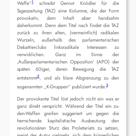
1
Waffe“
schreibt Gernot Knödler für die
Tageszeitung (TAZ) eine Kolumne, die der Form
provokativ, dem Inhalt aber handzahm
daherkommt. Denn dem Titel nach findet die TAZ
zurück zu ihren alten, (vermeintlich) radikalen
Wurzeln, außerhalb des parlamentarischen
Debattierclubs linksradikale Interessen zu
verwirklichen. Ganz im Sinne der
‚Außerparlamentarischen Opposition‘ (APO) der
späten 60iger, deren Bewegung die TAZ
2
entstammt
, und als klare Abgrenzung zu den
3
sogenannten „K-Gruppen“ publiziert wurde.
Der provokante Titel löst jedoch nicht ein was er
ganz direkt verspricht. Während der Titel ein zu-
den-Waffen greifen suggeriert um gegen die
herrschende kapitalistische Ausbeutung den
revolutionären Sturz des Proletariats zu setzen,
meint der Autor vielmehr, sich dem bürgerlichen