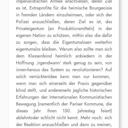
imperialistischen Armee anschließen, deren Ziel
es ist, Extraprofite für die heimische Bourgeoisie
in fremden Ländern einzuheimsen, oder sich der
Polizei anzuschließen, deren Ziel es ist, das
Privateigentum (an Produktionsmitteln) in der
eigenen Nation zu schützen, mithin also die dafür
zu sorgen, dass die Eigentums
losen
weiterhin
eigentums
los
bleiben.
Warum also sollte man sich
dem Klassen
feind
heimlich anbiedern in der
Hoffnung ‚irgendwann‘ stark genug zu sein, von
innen-heraus
das System zu revolutionieren?
Auf
solch
verrückten
Idee
kann man nur kommen,
wenn man sich einerseits der Praxis gegenüber
blind stellt, und andererseits jeglich
e historischen
Erfahrungen der Internationalen Kommunistischen
Bewegung (namentlich
der
Pariser Kommune,
die
dieses Jahr ihren 150. Jahrestag feiert
)
ablehnt
oder
schlicht
nicht kennt
.
Mehr noch: sich
der Reaktion anzuschließen und dann zu meinen,