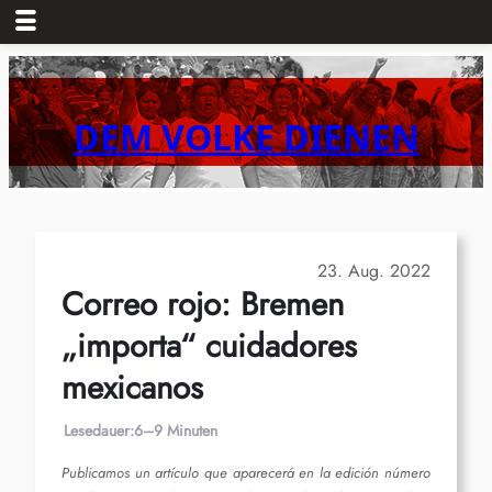
Zum
Inhalt
springen
DEM VOLKE DIENEN
23. Aug. 2022
Correo rojo: Bremen
„importa“ cuidadores
mexicanos
Lesedauer:
6–9 Minuten
Publicamos un artículo que aparecerá en la edición número