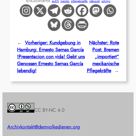
SCHLAGWÖRTER:
es-ES
, 
mexiko
, 
pflegekraefte
, 
rote-post
, 
sol-rojo
←
Vorheriger:
Kundgebung in
Nächster:
Rote
Hamburg: Ernesto Sernas García
Post: Bremen
!Presentacion con vida! Gebt uns
„importiert“
Genossen Ernesto Sernas García
mexikanische
lebendig!
Pflegekräfte
→
CC BY-NC 4.0
Archiv
kontakt@demvolkedienen.org