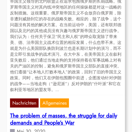
帝国主义领导的北约联盟正在追求包围俄罗斯的长期战略。俄
罗斯帝国主义对其内线冲突地区的任何操纵都是对这一战略的
反制措施。这很重要。俄罗斯帝国主义不会放弃白俄罗斯，除
非遭到威胁到它的存在的战略失败。相应的，除了战争，这个
问题没有其他的解决方案。在当前运动中，美国，还有联邦德
国以及北约的其他成员没有兴趣与俄罗斯帝国主义进行战争。
我们认为：任何关于保卫“民主和人权”的哗众取宠除了带来
美、德、法帝国主义战术位置的相应发展，什么也带不来。这
就是为什么美国部队换防到波兰也是长期计划中的演习，而不
是立即引发战争的战术演习。在大中东，在美帝国主义在叙利
亚失败后，他们通过当地走狗的支持保持着在军事战略上对有
关的产油区的控制，避免和俄罗斯帝国主义部队的直接冲突。
他们遵循“让本地人打败本地人”的政策，回到了旧的帝国主义
政策。同时，他们又在伊朗包围圈中前进，企图发动针对伊朗
的战争——当地走狗（“逊尼派”）反对伊朗的“什叶派”和它在
叙利亚等地区的盟友等。…
Nachrichten
Allgemeines
The problem of masses, the struggle for daily
demands and People’s War
Mai 30, 2020