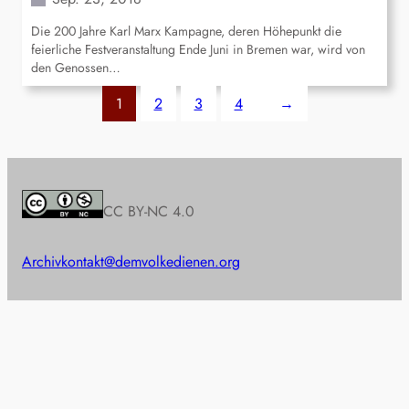
Die 200 Jahre Karl Marx Kampagne, deren Höhepunkt die
feierliche Festveranstaltung Ende Juni in Bremen war, wird von
den Genossen…
1
2
3
4
→
CC BY-NC 4.0
Archiv
kontakt@demvolkedienen.org