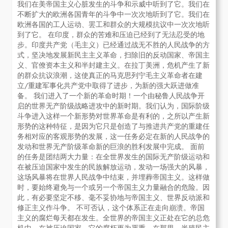
我们在美帝国主义心脏发生的斗争和示威中听到了它。我们在
不断扩大的欧洲各国青年的斗争中一次次地听到了它。我们在
欧洲各国的工人运动、罢工和群众的大规模抗议中一次次地听
到了它。 在印度，群众的苦难和压迫已经到了无法忍受的地
步。印度共产党（毛主义）已经通过战无不胜的人民战争的方
式，坚决地发展新民主主义革命，扫除旧的反动国家、帝国主
义、官僚资本主义和半封建主义。在拉丁美洲，危机产生了新
的群众抗议浪潮，这使真正的马克思列宁毛主义革命者在建
立/重建军事化共产党中取得了进步，为新的强大跃进做准
备。 我们进入了一个新的革命时期！一个由秘鲁人民战争开
启的世界无产阶级战略进攻中的新时期。我们认为，国际阶级
斗争进入这样一个新形势对世界革命是有利的，之所以产生新
形势的这种特征，是因为它只是创造了与推进共产党的重建任
务相对应的客观形势的发展，这一任务必定在新的人民战争的
发动和世界无产阶级革命新的巨浪的胜利发展中完成。 面前
的任务是团结两大力量：在全世界发生的国际无产阶级运动和
在被压迫国家中发生的民族解放运动，发动一场强大的风暴，
这场风暴将在世界人民战争中结束，并埋葬帝国主义。这样做
时，要始终避免与一个或另一个帝国主义力量融合的危险。因
此，有必要坚定不移、毫不妥协地与帝国主义、世界反动派和
修正主义作斗争。 不可否认，这个体系正在走向崩溃。帝国
主义的腐烂每天都在发生。全世界的帝国主义正处在它的总危