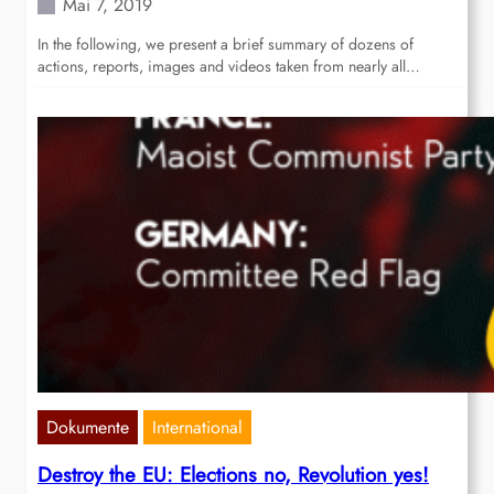
Mai 7, 2019
In the following, we present a brief summary of dozens of
actions, reports, images and videos taken from nearly all…
Dokumente
International
Destroy the EU: Elections no, Revolution yes!