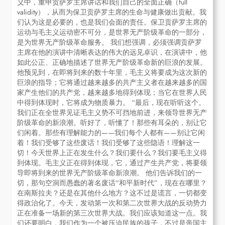
义中，重申贡萨罗主席讲话和我们自己的全面正确（full
validity），从而为保卫贡萨罗主席的生命与健康做出贡献。我
们认为这是必要的，也是我们会面的责任。保卫贡萨罗主席的
运动与毛主义运动密不可分，是世界无产阶级革命的一部分，
是为世界无产阶级革命服务。 我们想强调，必须强调贡萨罗
主席在他的演讲中清晰表达的伟大的远见卓识，在演讲中，他
如此公正、正确地描述了世界无产阶级革命新的巨浪的发展。
他预见到，在即将到来的数十年里，毛主义将要成为这次新的
巨浪的指导；它将通过越来越多的共产主义者在越来越多的国
家产生他们的共产党，越来越多地得到体现；当它在世界人民
中得到体现时，它将成为物质暴力。 “最后，现在听听这个。
我们正在全世界见证毛主义势不可挡地前进，来领导世界无产
阶级革命的新浪潮。听好了，听懂了！那些有耳朵的，别让它
们闲着。那些有理解能力的——我们每个人都有——别让它闲
着！我们受够了这些废话！我们受够了这些隐语！理解这一
切！今天世界上正在发生什么？我们要什么？我们要毛主义得
到体现。毛主义正在得到体现，它，通过产生共产党，将要领
导即将到来的世界无产阶级革命新浪潮。 他们告诉我们的一
切，那句空洞而愚蠢的著名废话“和平新时代”，现在在哪里？
在南斯拉夫？还是在其他什么地方？这不过是谎言，一切都变
得政治化了。今天，发动第一次和第二次世界大战的反动势力
正在准备一场新的第三次世界大战。我们应该知道这一点。我
们还要明白，我们作为一个被压迫民族的孩子，不过是帝国主