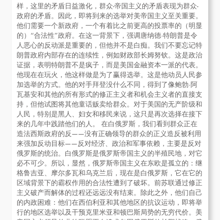
样，这里的矛盾日益激化，群众-帝国主义的矛盾表现为群众-
政府的矛盾。因此，即将到来的选举对美帝国主义至关重要。
他们需要一个新政府，一个有着比之前更高的投票率的（明显
的）“合法性”政府。在这一背景下，强调唐纳德·特朗普是令
人恶心的反动派是重要的，但他并不是白痴。我们不要忘记特
朗普政府内部存在的连续性，例如财政部长姆努钦。这是政治
证据，表明特朗普不是疯子，而是美国金融资本一派的代表。
他现在在玩火，他这样做是为了赢得选举。这是他动员人民参
加选举的方式。他的对手拜登没什么不同，得到了像鲍勃·阿
瓦基安和其他的所有形式的修正主义者和机会主义者的直接支
持，但他试图将其他童话贩卖给群众。对于美国的无产阶级和
人民，特别是黑人、妇女和移民来说，这只是再次选择在接下
来的几年中践踏他们的人。 在白俄罗斯，我们看到群众正在
造法西斯政府的反——没有正确领导的群众的正义造反被利用
来强加反动目标——反对经济、政治和军事依赖，主要是反对
俄罗斯的统治。白俄罗斯是俄罗斯帝国主义的半殖民地，对它
必不可少。所以，显然，俄罗斯帝国主义在东欧是孤立的：继
格鲁吉亚、摩尔多瓦和乌克兰后，现在是白俄罗斯，它在它的
区域背景下的霸权作用的合法性遭到了破坏。前苏联通过修正
主义破产而解体的过程还远远没有结束。除此之外，他们自己
的内政困难：他们在西伯利亚和其他地区的抗议运动，即将举
行的地区选举以及干预克里米亚和顿巴斯局势的无穷代价。美