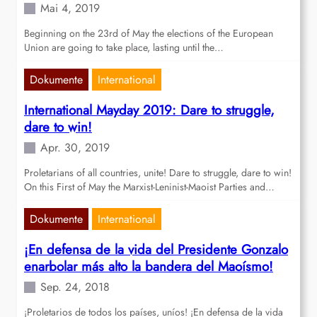
Mai 4, 2019
Beginning on the 23rd of May the elections of the European
Union are going to take place, lasting until the…
Dokumente
International
International Mayday 2019: Dare to struggle,
dare to win!
Apr. 30, 2019
Proletarians of all countries, unite! Dare to struggle, dare to win!
On this First of May the Marxist-Leninist-Maoist Parties and…
Dokumente
International
¡En defensa de la vida del Presidente Gonzalo
enarbolar más alto la bandera del Maoísmo!
Sep. 24, 2018
¡Proletarios de todos los países, uníos! ¡En defensa de la vida