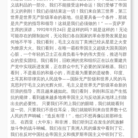
义战利品的一部分。我们不能接受这种命运！我们受够了帝国
主义的剥削！我们必须结束这一切！我们来自第三世界，第三
世界是世界无产阶级革命的基地。但是要具备一个条件，那就
是共产党的指导和领导！这就是我们必须做的！” ——贡萨罗
主席的演讲，1992年9月24日 是这样的吗？就是这样的！无论
可能存在的限制如何，无论我们各自国家的革命形势发展是如
何地不平等，我们看到，毛主义在拉丁美洲已经从星星之火变
为燎原大火。我们看到，在唯一霸权帝国主义超级大国美国的
心脏，一个年轻的卫士正在肩负着斗争的伟大责任，推进与群
众的坚实团结。我们看到，旧欧洲的党和组织正在以在重建共
产党中实现跃进发展，正在群众中扎下必要的深深根基。我们
看到，不是最后的和最小的，而是最为重要的是秘鲁、印度、
土耳其和菲律宾的人民战争——国际无产阶级和世界人民的马
克思列宁毛主义的光辉火炬。毛主义是世界无产阶级革命新的
巨浪的指导，而且越来越如此。我们看到，剥削和压迫产生抵
抗的规律，看到越来越多地将帝国主义与反动派从地球上扫除
出去的必要性。 只要我们不闭上我们的眼睛，我们就能看到
这一切。只要我们不捂住耳朵，我们就能听到来自世界数十亿
人民的齐声呐喊：“造反有理！”，他们不想再像以前那样生
活。 在西亚（大中东）和非洲，我们听到正在发生的民族解
放斗争的战斗呐喊。我们在拉丁美洲人民的爆发中看到了它。
我们在反对中国社会帝国主义和俄罗斯帝国主义中听到了它。