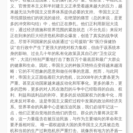
机中。在被压迫国家，它的腐朽更为严重。在那里，半殖民主
义、官僚资本主义和半封建主义正承受着越来越大的压力，越
来越无法为帝国主义世界体系提供必要的支持。 帝国主义正
寻找摆脱他们的状况的途径。在绝望的痛苦（总的来说，是更
多的冲突和勾结）中，他们正在挣扎。他们正利用新冠大流
行，通过经济措施和世界范围的紧急状态（不分先后）来应对
正在到来的巨大经济危机和群众爆发，创造了真实的战争状
态。尽管不同国家的反动派通过“公司援助”和“医疗保健协
议”在行政中产生了更强大的绝对权力集权，但由于该系统本
身的影响、过去几十年的私有化政策及其自己的“卫生议定
书”，大流行特别严重地打击了数百万个最底层和最广大群众
的健康和生命。因此，帝国主义的种族灭绝特点变得越来越清
晰：它的不可想象的恶意和做任何事的意愿。然而，与此同
时，帝国主义正面临着巨大的危机，比2008年的大萧条更为
严重。甚至反动国家越来越反动化和军事化。更多的暴力，更
多的恐怖，更多的对人民在激烈的斗争中已经取得的自由、权
利、利益和战利品的剥夺。更多的反动国家权力的集中化，用
此来反对革命。这是帝国主义腐烂过程中发展的政治和经济关
系。世界革命的风暴中心是被压迫民族，我们必须牢记这一
点，他们正更自觉地担负他们的责任。群众的力量将决定革
命，这一力量蕴含在被压迫民族，与作为主要倾向的革命和主
要矛盾相对应。 唯一霸权超级大国的美帝国主义尤其被总危
机和当前的生产过剩危机所严重打击。就像所有地方的矛盾一