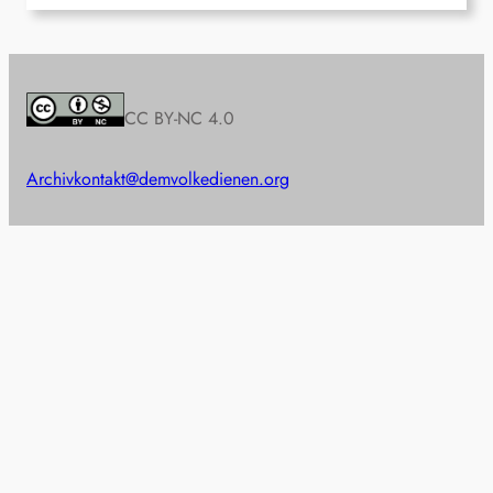
CC BY-NC 4.0
Archiv
kontakt@demvolkedienen.org