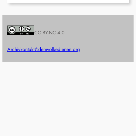
CC BY-NC 4.0
Archiv
kontakt@demvolkedienen.org