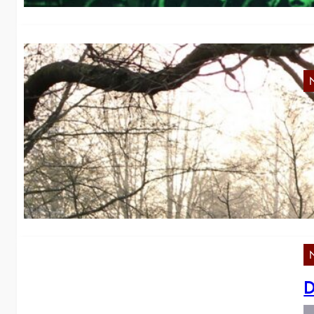
M
O
Wi
D