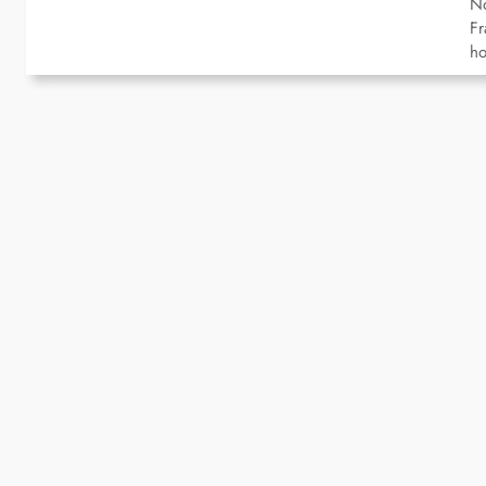
No
Fr
ho