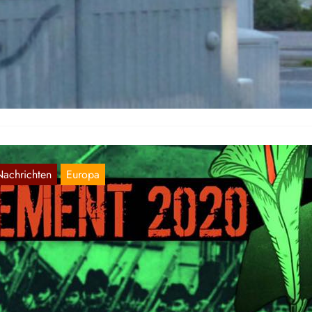
uslieferung von Liam Campbell in Bremen
Juli 13, 2020
 Bremer Arbeiterviertel Tenever wurde Plakate gegen die Auslieferu
n Liam Campbell gesichtet. Wir dokumentieren hier Fotos davon.
Nachrichten
Europa
stererklärung der Irisch Sozialistischen
epublikaner
Apr. 13, 2020
r veröffentlichen eine inoffizielle Übersetzung der Ostererklärung d
isch Sozialistischen Republikaner, die uns zugeschickt wurde.