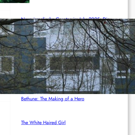
Neue israelische Gesetze im Jahr 2025: Die
juristische Inszenierung hinter dem Völkermord.
Rotdenker
The Red Detachment of Women
Bethune: The Making of a Hero
The White Haired Girl