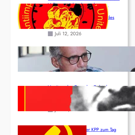
Volk angesichts der verlorenen
Leben und der katastrophalen
Situation durch die Erdbeben des
24. Juni!
Juli 12, 2026
Indien: „Die Politik der Kapitulation“
von K. Murali (Ajith)
Juli 1, 2026
Vorsitzender Gonzalo: Gebt das
Leben für die Partei und die
Revolution!
Juni 19, 2026
Beschluss des ZK der KPP zum Tag