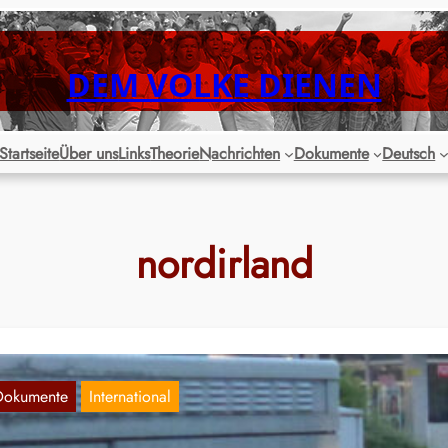
DEM VOLKE DIENEN
Startseite
Über uns
Links
Theorie
Nachrichten
Dokumente
Deutsch
nordirland
Dokumente
International
nternationale Solidarität – Plakate gegen die