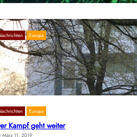
Nachrichten
Europa
alungen anlässlich der Jahrestages des
steraufstandes in Irland
Apr. 12, 2020
r dokumentieren Bilder, die uns zugeschickt wurden.
Nachrichten
Europa
er Kampf geht weiter
März 11, 2019