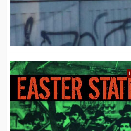
A
Im
vo
O
R
Wi
Ir