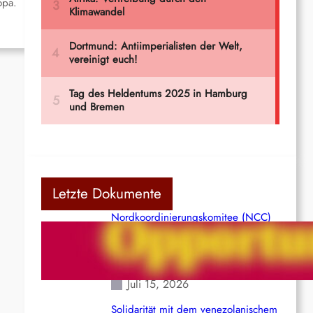
opa.
Letzte Dokumente
Nordkoordinierungskomitee (NCC)
der Kommunistischen Partei Indiens
(Maoistisch): Postmoderner
Opportunismus
Juli 15, 2026
Solidarität mit dem venezolanischem