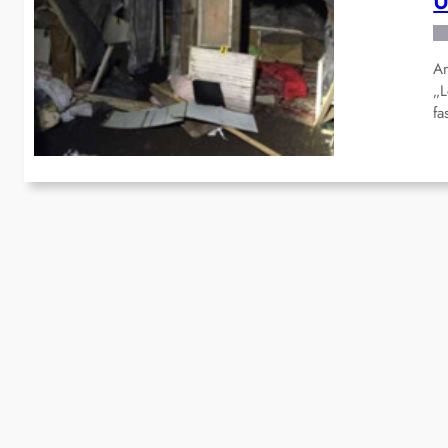
U
Am
„L
fa