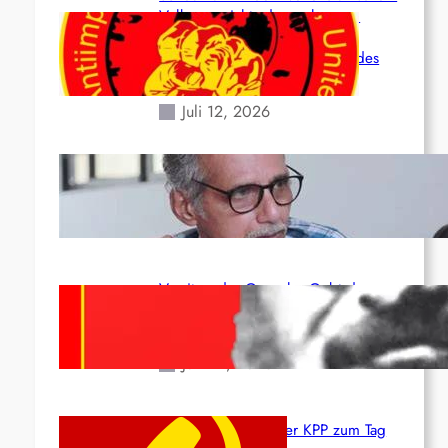
Volk angesichts der verlorenen
Leben und der katastrophalen
Situation durch die Erdbeben des
24. Juni!
Juli 12, 2026
Indien: „Die Politik der Kapitulation“
von K. Murali (Ajith)
Juli 1, 2026
Vorsitzender Gonzalo: Gebt das
Leben für die Partei und die
Revolution!
Juni 19, 2026
Beschluss des ZK der KPP zum Tag