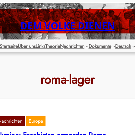
DEM VOLKE DIENEN
Startseite
Über uns
Links
Theorie
Nachrichten
Dokumente
Deutsch
roma-lager
Nachrichten
Europa