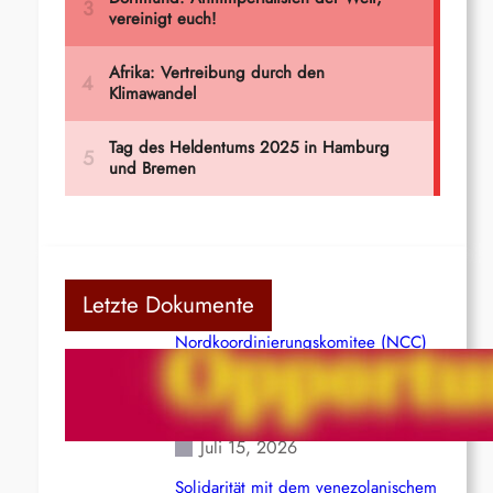
Letzte Dokumente
Nordkoordinierungskomitee (NCC)
der Kommunistischen Partei Indiens
(Maoistisch): Postmoderner
Opportunismus
Juli 15, 2026
Solidarität mit dem venezolanischem