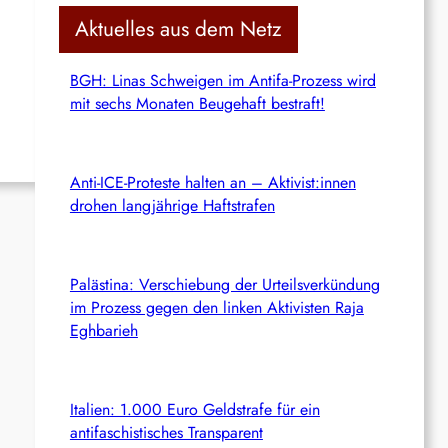
c
Aktuelles aus dem Netz
h
BGH: Linas Schweigen im Antifa-Prozess wird
mit sechs Monaten Beugehaft bestraft!
Anti-ICE-Proteste halten an – Aktivist:innen
drohen langjährige Haftstrafen
Palästina: Verschiebung der Urteilsverkündung
im Prozess gegen den linken Aktivisten Raja
Eghbarieh
Italien: 1.000 Euro Geldstrafe für ein
antifaschistisches Transparent