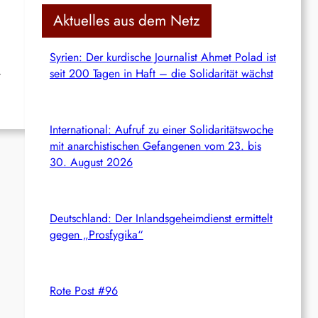
c
Aktuelles aus dem Netz
h
Syrien: Der kurdische Journalist Ahmet Polad ist
seit 200 Tagen in Haft – die Solidarität wächst
r
International: Aufruf zu einer Solidaritätswoche
mit anarchistischen Gefangenen vom 23. bis
30. August 2026
Deutschland: Der Inlandsgeheimdienst ermittelt
gegen „Prosfygika“
Rote Post #96