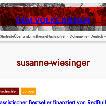
DEM VOLKE DIENEN
Startseite
Über uns
Links
Theorie
Nachrichten
Dokumente
Deutsch
susanne-wiesinger
Nachrichten
Europa
assistischer Bestseller finanziert von RedBull