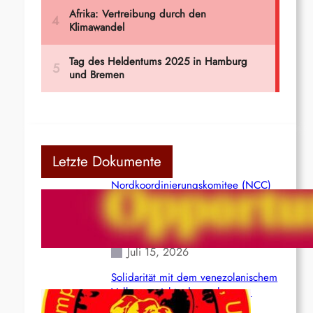
Letzte Dokumente
Nordkoordinierungskomitee (NCC)
der Kommunistischen Partei Indiens
(Maoistisch): Postmoderner
Opportunismus
Juli 15, 2026
Solidarität mit dem venezolanischem
Volk angesichts der verlorenen
Leben und der katastrophalen