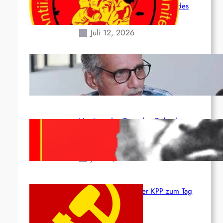
Situation durch die Erdbeben des
24. Juni!
Juli 12, 2026
Indien: „Die Politik der Kapitulation“
von K. Murali (Ajith)
Juli 1, 2026
Vorsitzender Gonzalo: Gebt das
Leben für die Partei und die
Revolution!
Juni 19, 2026
Beschluss des ZK der KPP zum Tag
des Heldentums
Juni 19, 2026