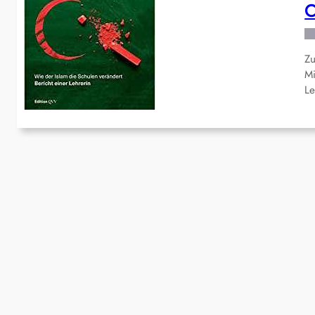
C
Zu
Mi
Le