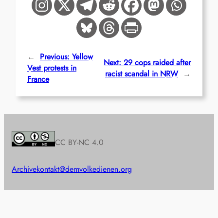
←
Previous:
Yellow
Next:
29 cops raided after
Vest protests in
racist scandal in NRW
→
France
CC BY-NC 4.0
Archive
kontakt@demvolkedienen.org