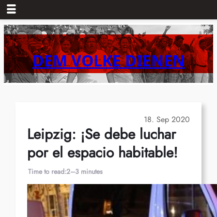
Skip
to
content
DEM VOLKE DIENEN
18. Sep 2020
Leipzig: ¡Se debe luchar
por el espacio habitable!
Time to read:
2–3 minutes