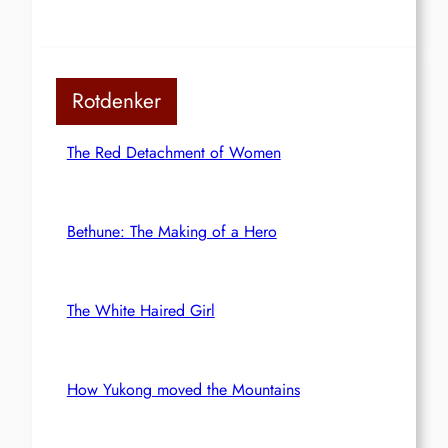
Rotdenker
The Red Detachment of Women
Bethune: The Making of a Hero
The White Haired Girl
How Yukong moved the Mountains