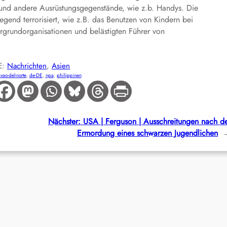
und andere Ausrüstungsgegenstände, wie z.b. Handys. Die
gend terrorisiert, wie z.B. das Benutzen von Kindern bei
rgrundorganisationen und belästigten Führer von
E:
Nachrichten
, 
Asien
vao-del-norte
, 
de-DE
, 
npa
, 
philippinen
Nächster:
USA | Ferguson | Ausschreitungen nach d
Ermordung eines schwarzen Jugendlichen