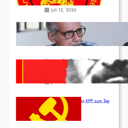
Erdbeben des 24. Juni!
Juli 12, 2026
Indien: „Die Politik der
Kapitulation“ von K. Murali (Ajith)
Juli 1, 2026
Vorsitzender Gonzalo: Gebt das
Leben für die Partei und die
Revolution!
Juni 19, 2026
Beschluss des ZK der KPP zum Tag
des Heldentums
Juni 19, 2026