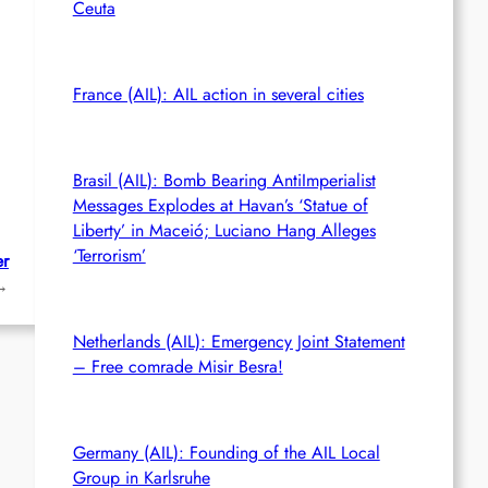
Ceuta
France (AIL): AIL action in several cities
Brasil (AIL): Bomb Bearing AntiImperialist
Messages Explodes at Havan’s ‘Statue of
Liberty’ in Maceió; Luciano Hang Alleges
‘Terrorism’
er
→
Netherlands (AIL): Emergency Joint Statement
– Free comrade Misir Besra!
Germany (AIL): Founding of the AIL Local
Group in Karlsruhe