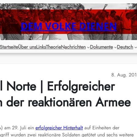
DEM VOLKE DIENEN
Startseite
Über uns
Links
Theorie
Nachrichten
Dokumente
Deutsch
8. Aug. 20
l Norte | Erfolgreicher
en der reaktionären Armee
) am 29. Juli ein
erfolgreicher Hinterhalt
auf Einheiten der
riff wurden zwei reaktionäre Soldaten getötet und sechs weitere