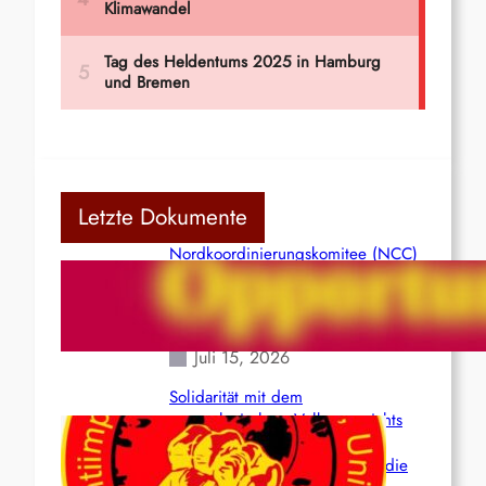
Letzte Dokumente
Nordkoordinierungskomitee (NCC)
der Kommunistischen Partei Indiens
(Maoistisch): Postmoderner
Opportunismus
Juli 15, 2026
Solidarität mit dem
venezolanischem Volk angesichts
der verlorenen Leben und der
katastrophalen Situation durch die