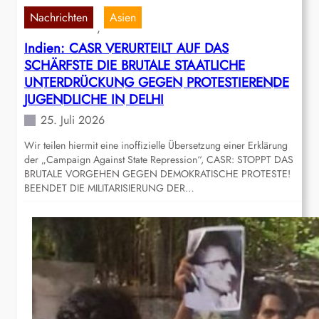
Nachrichten
Asien
, 
Indien: CASR VERURTEILT AUF DAS
SCHÄRFSTE DIE BRUTALE STAATLICHE
UNTERDRÜCKUNG GEGEN PROTESTIERENDE
JUGENDLICHE IN DELHI
25. Juli 2026
Wir teilen hiermit eine inoffizielle Übersetzung einer Erklärung
der „Campaign Against State Repression“, CASR: STOPPT DAS
BRUTALE VORGEHEN GEGEN DEMOKRATISCHE PROTESTE!
BEENDET DIE MILITARISIERUNG DER…