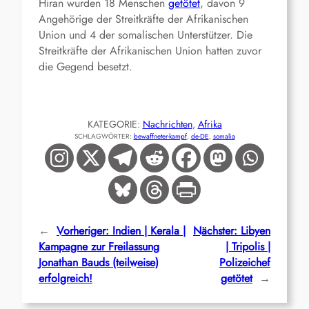
Hiran wurden 18 Menschen
getötet
, davon 9
Angehörige der Streitkräfte der Afrikanischen
Union und 4 der somalischen Unterstützer. Die
Streitkräfte der Afrikanischen Union hatten zuvor
die Gegend besetzt.
KATEGORIE:
Nachrichten
, 
Afrika
SCHLAGWÖRTER:
bewaffneter-kampf
, 
de-DE
, 
somalia
←
Vorheriger:
Indien | Kerala |
Nächster:
Libyen
Kampagne zur Freilassung
| Tripolis |
Jonathan Bauds (teilweise)
Polizeichef
erfolgreich!
getötet
→