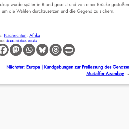
ckup wurde später in Brand gesetzt und von einer Brücke gestoßen
t um die Wahlen durchzusetzen und die Gegend zu sichern.
E:
Nachrichten
, 
Afrika
TER:
de-DE
, 
rebellion
, 
somalia
Nächster:
Europa | Kundgebungen zur Freilassung des Genoss
Mustaffer Azambay