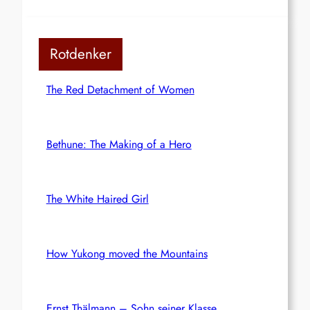
Rotdenker
The Red Detachment of Women
Bethune: The Making of a Hero
The White Haired Girl
How Yukong moved the Mountains
Ernst Thälmann – Sohn seiner Klasse