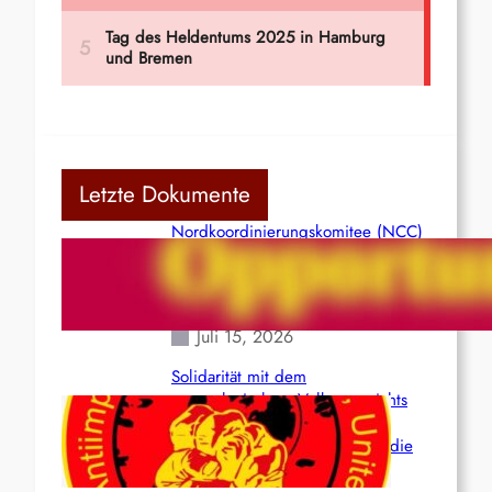
Letzte Dokumente
Nordkoordinierungskomitee (NCC)
der Kommunistischen Partei Indiens
(Maoistisch): Postmoderner
Opportunismus
Juli 15, 2026
Solidarität mit dem
venezolanischem Volk angesichts
der verlorenen Leben und der
katastrophalen Situation durch die
Erdbeben des 24. Juni!