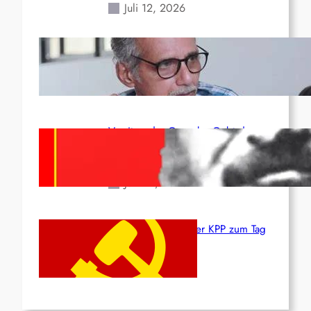
Juli 12, 2026
Indien: „Die Politik der
Kapitulation“ von K. Murali (Ajith)
Juli 1, 2026
Vorsitzender Gonzalo: Gebt das
Leben für die Partei und die
Revolution!
Juni 19, 2026
Beschluss des ZK der KPP zum Tag
des Heldentums
Juni 19, 2026