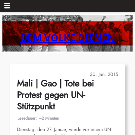
Zum
Inhalt
springen
DEM VOLKE DIENEN
30. Jan. 2015
Mali | Gao | Tote bei
Protest gegen UN-
Stützpunkt
Lesedauer:
1–2 Minuten
Dienstag, den 27. Januar, wurde vor einem UN-