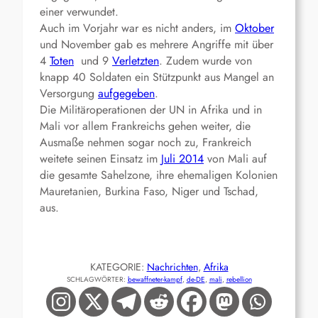
einer verwundet.
Auch im Vorjahr war es nicht anders, im
Oktober
und November gab es mehrere Angriffe mit über
4
Toten
und 9
Verletzten
. Zudem wurde von
knapp 40 Soldaten ein Stützpunkt aus Mangel an
Versorgung
aufgegeben
.
Die Militäroperationen der UN in Afrika und in
Mali vor allem Frankreichs gehen weiter, die
Ausmaße nehmen sogar noch zu, Frankreich
weitete seinen Einsatz im
Juli 2014
von Mali auf
die gesamte Sahelzone, ihre ehemaligen Kolonien
Mauretanien, Burkina Faso, Niger und Tschad,
aus.
KATEGORIE:
Nachrichten
, 
Afrika
SCHLAGWÖRTER:
bewaffneter-kampf
, 
de-DE
, 
mali
, 
rebellion