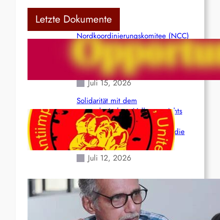
Letzte Dokumente
Nordkoordinierungskomitee (NCC)
der Kommunistischen Partei Indiens
(Maoistisch): Postmoderner
Opportunismus
Juli 15, 2026
Solidarität mit dem
venezolanischem Volk angesichts
der verlorenen Leben und der
katastrophalen Situation durch die
Erdbeben des 24. Juni!
Juli 12, 2026
Indien: „Die Politik der
Kapitulation“ von K. Murali (Ajith)
Juli 1, 2026