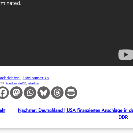
achrichten
, 
Lateinamerika
TER:
brasilien
, 
de-DE
, 
rebellion
eht
Nächster:
Deutschland | USA finanzierten Anschläge in d
DDR