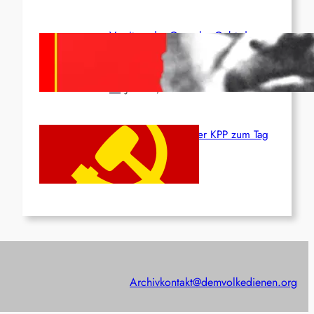
Vorsitzender Gonzalo: Gebt das
Leben für die Partei und die
Revolution!
Juni 19, 2026
Beschluss des ZK der KPP zum Tag
des Heldentums
Juni 19, 2026
Archiv
kontakt@demvolkedienen.org