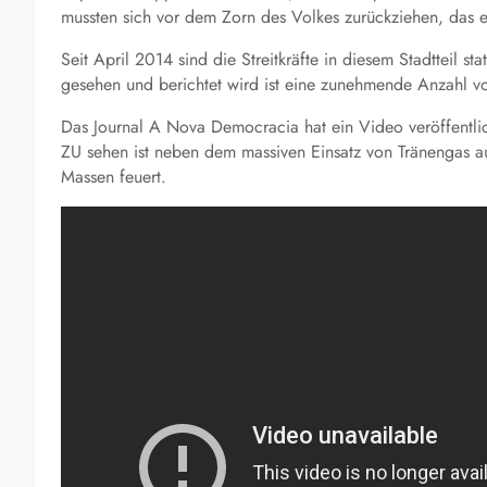
mussten sich vor dem Zorn des Volkes zurückziehen, das e
Seit April 2014 sind die Streitkräfte in diesem Stadtteil 
gesehen und berichtet wird ist eine zunehmende Anzahl von 
Das Journal A Nova Democracia hat ein Video veröffentlic
ZU sehen ist neben dem massiven Einsatz von Tränengas au
Massen feuert.