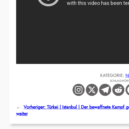
KATEGORIE:
N
SCHLAGWÖR
←
Vorheriger:
Türkei | Istanbul | Der bewaffnete Kampf g
weiter