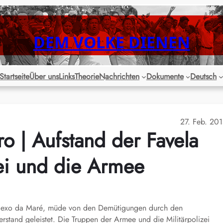
DEM VOLKE DIENEN
Startseite
Über uns
Links
Theorie
Nachrichten
Dokumente
Deutsch
27. Feb. 20
ero | Aufstand der Favela
zei und die Armee
plexo da Maré, müde von den Demütigungen durch den
rstand geleistet. Die Truppen der Armee und die Militärpolizei