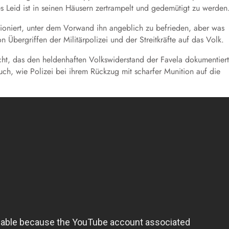
s Leid ist in seinen Häusern zertrampelt und gedemütigt zu werden
stationiert, unter dem Vorwand ihn angeblich zu befrieden, aber was
Übergriffen der Militärpolizei und der Streitkräfte auf das Volk.
ht, das den heldenhaften Volkswiderstand der Favela dokumentiert
ch, wie Polizei bei ihrem Rückzug mit scharfer Munition auf die