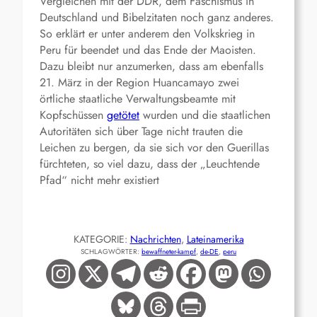
Vergleichen mit der DDR, dem Faschismus in
Deutschland und Bibelzitaten noch ganz anderes.
So erklärt er unter anderem den Volkskrieg in
Peru für beendet und das Ende der Maoisten.
Dazu bleibt nur anzumerken, dass am ebenfalls
21. März in der Region Huancamayo zwei
örtliche staatliche Verwaltungsbeamte mit
Kopfschüssen
getötet
wurden und die staatlichen
Autoritäten sich über Tage nicht trauten die
Leichen zu bergen, da sie sich vor den Guerillas
fürchteten, so viel dazu, dass der „Leuchtende
Pfad“ nicht mehr existiert
KATEGORIE:
Nachrichten
, 
Lateinamerika
SCHLAGWÖRTER:
bewaffneter-kampf
, 
de-DE
, 
peru