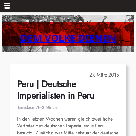
Zum
Inhalt
springen
DEM VOLKE DIENEN
27. März 2015
Peru | Deutsche
Imperialisten in Peru
Lesedauer:
1–2 Minuten
In den letzten Wochen waren gleich zwei hohe
Vertreter des deutschen Imperialismus Peru
besucht. Zunächst war Mitte Februar der deutsche