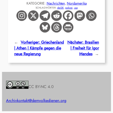
KATEGORIE:
Nachrichten
, 
Nordamerika
SCHLAGWÖRTER:
de-DE
, 
polizei
, 
usa
←
Vorheriger:
Griechenland
Nächster:
Brasilien
| Athen | Kämpfe gegen die
| Freiheit für Igor
neue Regierung
Mendes
→
CC BY-NC 4.0
Archiv
kontakt@demvolkedienen.org