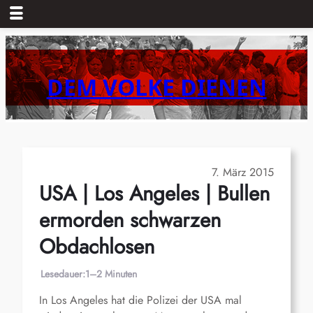
Zum
Inhalt
springen
DEM VOLKE DIENEN
7. März 2015
USA | Los Angeles | Bullen
ermorden schwarzen
Obdachlosen
Lesedauer:
1–2 Minuten
In Los Angeles hat die Polizei der USA mal