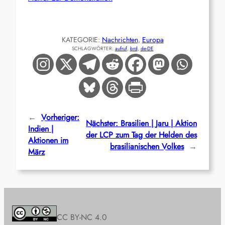
KATEGORIE:
Nachrichten
, 
Europa
SCHLAGWÖRTER:
aufruf
, 
brd
, 
de-DE
←
Vorheriger:
Nächster:
Brasilien | Jaru | Aktion
Indien |
der LCP zum Tag der Helden des
Aktionen im
brasilianischen Volkes
→
März
CC BY-NC 4.0