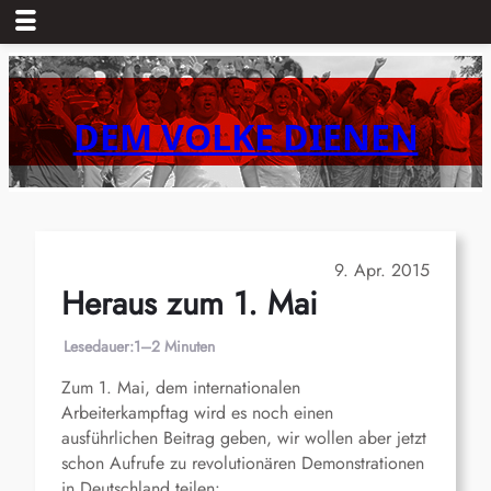
Zum
Inhalt
springen
DEM VOLKE DIENEN
9. Apr. 2015
Heraus zum 1. Mai
Lesedauer:
1–2 Minuten
Zum 1. Mai, dem internationalen
Arbeiterkampftag wird es noch einen
ausführlichen Beitrag geben, wir wollen aber jetzt
schon Aufrufe zu revolutionären Demonstrationen
in Deutschland teilen: