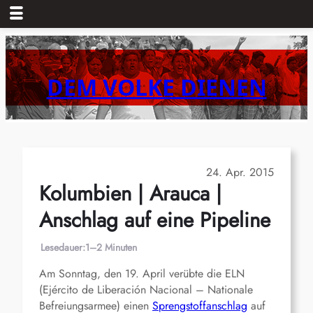
Zum
Inhalt
springen
DEM VOLKE DIENEN
24. Apr. 2015
Kolumbien | Arauca |
Anschlag auf eine Pipeline
Lesedauer:
1–2 Minuten
Am Sonntag, den 19. April verübte die ELN
(Ejército de Liberación Nacional – Nationale
Befreiungsarmee) einen
Sprengstoffanschlag
auf