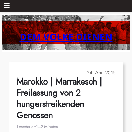
Zum
Inhalt
springen
DEM VOLKE DIENEN
24. Apr. 2015
Marokko | Marrakesch |
Freilassung von 2
hungerstreikenden
Genossen
Lesedauer:
1–2 Minuten