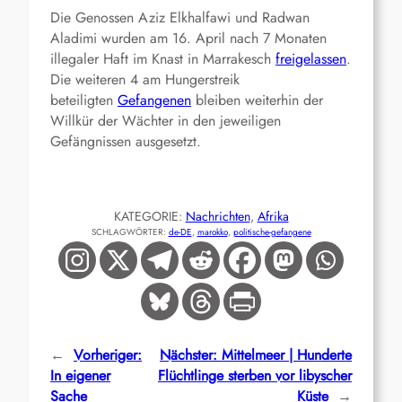
Die Genossen Aziz Elkhalfawi und Radwan
Aladimi wurden am 16. April nach 7 Monaten
illegaler Haft im Knast in Marrakesch
freigelassen
.
Die weiteren 4 am Hungerstreik
beteiligten
Gefangenen
bleiben weiterhin der
Willkür der Wächter in den jeweiligen
Gefängnissen ausgesetzt.
KATEGORIE:
Nachrichten
, 
Afrika
SCHLAGWÖRTER:
de-DE
, 
marokko
, 
politische-gefangene
←
Vorheriger:
Nächster:
Mittelmeer | Hunderte
In eigener
Flüchtlinge sterben vor libyscher
Sache
Küste
→