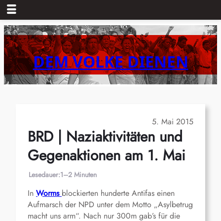
Zum
Inhalt
springen
DEM VOLKE DIENEN
5. Mai 2015
BRD | Naziaktivitäten und
Gegenaktionen am 1. Mai
Lesedauer:
1–2 Minuten
In
Worms
blockierten hunderte Antifas einen
Aufmarsch der NPD unter dem Motto „Asylbetrug
macht uns arm“. Nach nur 300m gab’s für die