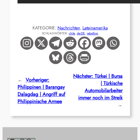
KATEGORIE:
Nachrichten
, 
Lateinamerika
SCHLAGWÖRTER:
chile
, 
de-DE
, 
rebellion
Nächster:
Türkei | Bursa
←
Vorheriger:
| Türkische
Philippinen | Barangay
Automobilarbeiter
Dalagdag | Angriff auf
immer noch im Streik
Philippinische Armee
→