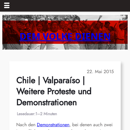
Zum
Inhalt
springen
DEM VOLKE DIENEN
22. Mai 2015
Chile | Valparaíso |
Weitere Proteste und
Demonstrationen
Lesedauer:
1–2 Minuten
Nach den
Demonstrationen
, bei denen auch zwei