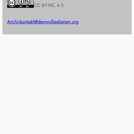
CC BY-NC 4.0
Archiv
kontakt@demvolkedienen.org