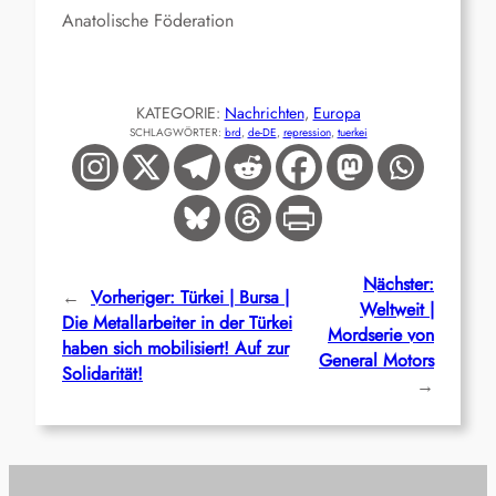
Anatolische Föderation
KATEGORIE:
Nachrichten
, 
Europa
SCHLAGWÖRTER:
brd
, 
de-DE
, 
repression
, 
tuerkei
Nächster:
←
Vorheriger:
Türkei | Bursa |
Weltweit |
Die Metallarbeiter in der Türkei
Mordserie von
haben sich mobilisiert! Auf zur
General Motors
Solidarität!
→