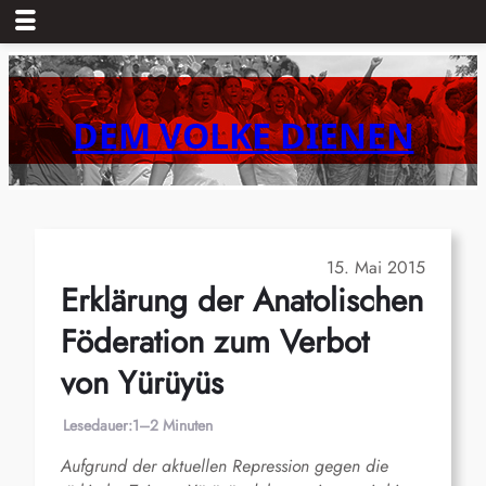
Zum
Inhalt
springen
DEM VOLKE DIENEN
15. Mai 2015
Erklärung der Anatolischen
Föderation zum Verbot
von Yürüyüs
Lesedauer:
1–2 Minuten
Aufgrund der aktuellen Repression gegen die