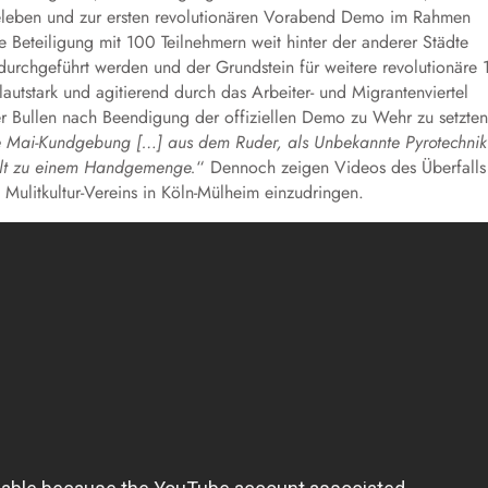
beleben und zur ersten revolutionären Vorabend Demo im Rahmen
 Beteiligung mit 100 Teilnehmern weit hinter der anderer Städte
durchgeführt werden und der Grundstein für weitere revolutionäre 
utstark und agitierend durch das Arbeiter- und Migrantenviertel
r Bullen nach Beendigung der offiziellen Demo zu Wehr zu setzten
iche Mai-Kundgebung […] aus dem Ruder, als Unbekannte Pyrotechnik
holt zu einem Handgemenge.
“
Dennoch zeigen Videos des Überfalls
s Mulitkultur-Vereins in Köln-Mülheim einzudringen.