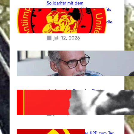
Solidarität mit dem
venezolanischem Volk angesichts
der verlorenen Leben und der
katastrophalen Situation durch die
Erdbeben des 24. Juni!
Juli 12, 2026
Indien: „Die Politik der
Kapitulation“ von K. Murali (Ajith)
Juli 1, 2026
Vorsitzender Gonzalo: Gebt das
Leben für die Partei und die
Revolution!
Juni 19, 2026
Beschluss des ZK der KPP zum Tag