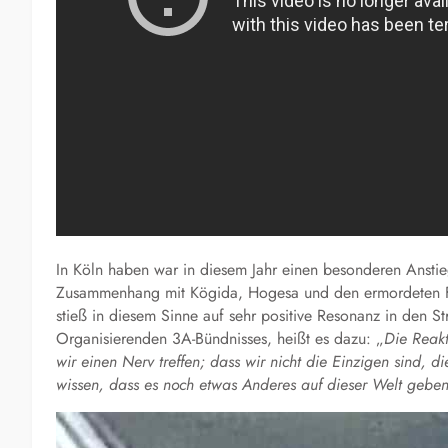
In Köln haben war in diesem Jahr einen besonderen Anstieg 
Zusammenhang mit Kögida, Hogesa und den ermordeten Fl
stieß in diesem Sinne auf sehr positive Resonanz in den S
Organisierenden 3A-Bündnisses, heißt es dazu: „
Die Reak
wir einen Nerv treffen; dass wir nicht die Einzigen sind, d
wissen, dass es noch etwas Anderes auf dieser Welt geben 