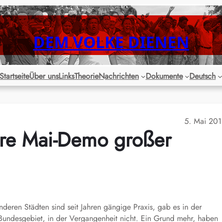
DEM VOLKE DIENEN
Startseite
Über uns
Links
Theorie
Nachrichten
Dokumente
Deutsch
5. Mai 20
näre Mai-Demo großer
deren Städten sind seit Jahren gängige Praxis, gab es in der
Bundesgebiet, in der Vergangenheit nicht. Ein Grund mehr, haben