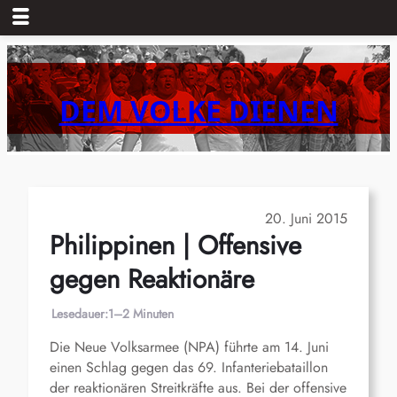
Zum
Inhalt
springen
DEM VOLKE DIENEN
20. Juni 2015
Philippinen | Offensive
gegen Reaktionäre
Lesedauer:
1–2 Minuten
Die Neue Volksarmee (NPA) führte am 14. Juni
einen Schlag gegen das 69. Infanteriebataillon
der reaktionären Streitkräfte aus. Bei der offensive