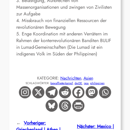
3. Belästigung, Aufbrechen von
Massenorganisationen und zwingen von Zivilisten
zur Aufgabe
4. Missbrauch von finanziellen Ressourcen der
revolutionären Bewegung
5. Enge Koordination mit anderen Verrätern im
Rahmen der konterrevolutionären Banditen BULIF
in Lumad-Gemeinschaften (Die Lumad ist ein
indigenes Volk im Süden der Philippinen)
KATEGORIE:
Nachrichten
, 
Asien
SCHLAGWÖRTER:
bewaffneter-kampf
, 
de-DE
, 
npa
, 
philippinen
←
Vorheriger:
Nächster:
Mexico |
Griechenland | Athen |