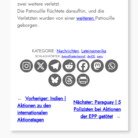
zwei weitere verletzt.
Die Patrouille flüchtete daraufhin, und die
Verletzten wurden von einer
weiteren
Patrouille
geborgen.
KATEGORIE:
Nachrichten
, 
Lateinamerika
SCHLAGWÖRTER:
bewaffneter-kampf
, 
de-DE
, 
peru
←
Vorheriger:
Indien |
Nächster:
Paraguay | 5
Aktionen zu den
Polizisten bei Aktionen
internationalen
der EPP getötet
→
Aktionstagen