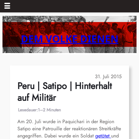
Zum
Inhalt
springen
DEM VOLKE DIENEN
31. Juli 2015
Peru | Satipo | Hinterhalt
auf Militär
Lesedauer:
1–2 Minuten
Am 20. Juli wurde in Paquichari in der Region
Satipo eine Patrouille der reaktionären Streitkräfte
angegriffen. Dabei wurde ein Soldat
getötet
und