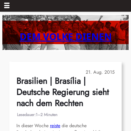
Zum
Inhalt
springen
DEM VOLKE DIENEN
21. Aug. 2015
Brasilien | Brasília |
Deutsche Regierung sieht
nach dem Rechten
Lesedauer:
1–2 Minuten
In dieser Woche
reiste
die deutsche